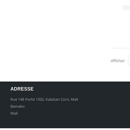
Afficher:
ADRESSE
Rue 148 Porte 1502, Kalaban Coro, Mali
Bamako
Mali