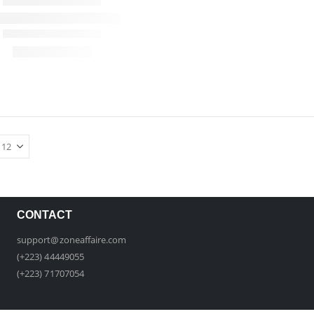
CONTACT
support@zoneaffaire.com
(+223) 44449055
(+223) 71707054