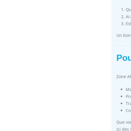
Qu
Ai
Es
Un bon 
Pou
Zone Af
Ma
Pr
Tr
Co
Que vou
ici des