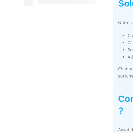
Sol
Notre 
Ch
Câ
Po
Ad
Chaque 
surtens
Com
?
Avant d