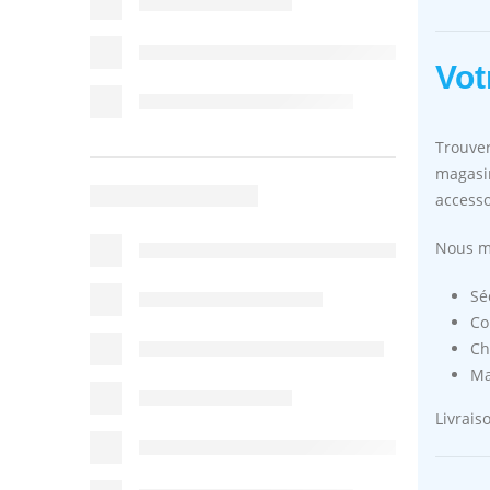
Vot
Trouver
magasi
accesso
Nous me
Sé
Co
Ch
Ma
Livrais