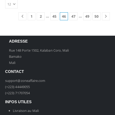
…
…
1
2
45
46
47
49
50
ADRESSE
Rue 148 Porte 1502, Kalaban Coro, Mali
Bamako
Mali
CONTACT
support@zoneaffaire.com
(+223) 44449055
(+223) 71707054
INFOS UTILES
Livraison au Mali