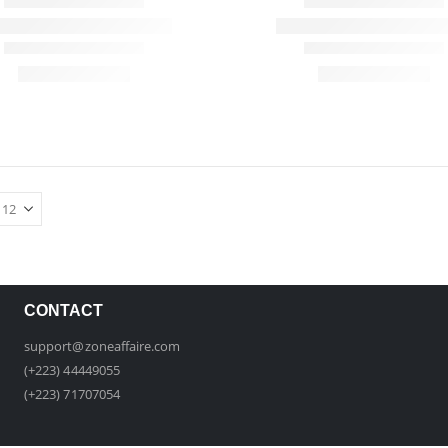
CONTACT
support@zoneaffaire.com
(+223) 44449055
(+223) 71707054