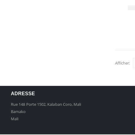
Afficher:
ADRESSE
Rue 148 Porte 1502, Kalaban Coro, Mali
Bamako
Mali