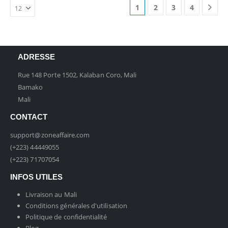
1
2
3
4
ADRESSE
Rue 148 Porte 1502, Kalaban Coro, Mali
Bamako
Mali
CONTACT
support@zoneaffaire.com
(+223) 44449055
(+223) 71707054
INFOS UTILES
Livraison au Mali
Conditions générales d'utilisation
Politique de confidentialité