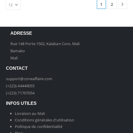
1
2
ADRESSE
Rue 148 Porte 1502, Kalaban Coro, Mali
Bamako
Mali
CONTACT
support@zoneaffaire.com
(+223) 44449055
(+223) 71707054
INFOS UTILES
Livraison au Mali
Conditions générales d'utilisation
Politique de confidentialité