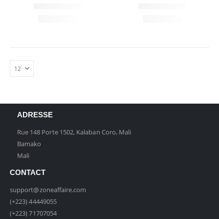
ADRESSE
Rue 148 Porte 1502, Kalaban Coro, Mali
Bamako
Mali
CONTACT
support@zoneaffaire.com
(+223) 44449055
(+223) 71707054