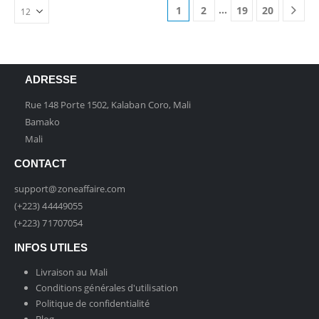
…
1
2
19
20
ADRESSE
Rue 148 Porte 1502, Kalaban Coro, Mali
Bamako
Mali
CONTACT
support@zoneaffaire.com
(+223) 44449055
(+223) 71707054
INFOS UTILES
Livraison au Mali
Conditions générales d'utilisation
Politique de confidentialité