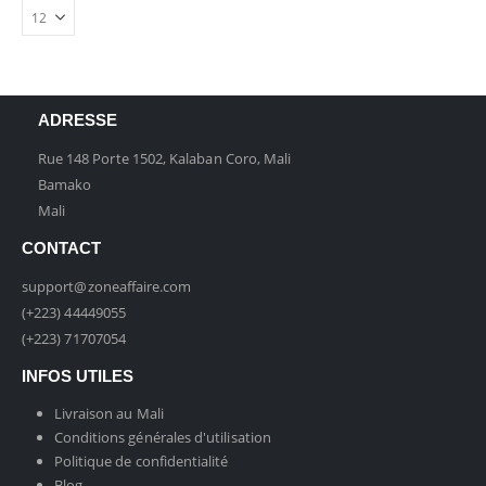
ADRESSE
Rue 148 Porte 1502, Kalaban Coro, Mali
Bamako
Mali
CONTACT
support@zoneaffaire.com
(+223) 44449055
(+223) 71707054
INFOS UTILES
Livraison au Mali
Conditions générales d'utilisation
Politique de confidentialité
Blog