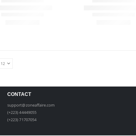
CONTACT
support@zoneaffaire.com
(+223) 44449055
(+223) 71707054