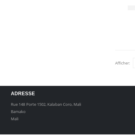
Afficher:
ADRESSE
Rue 148 Porte 1502, Kalaban Coro, Mali
Bamako
Mali