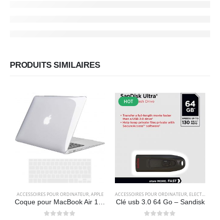
PRODUITS SIMILAIRES
HOT
ACCESSOIRES POUR ORDINATEUR
,
APPLE
ACCESSOIRES POUR ORDINATEUR
,
ELECTRONIQUES
A
Coque pour MacBook Air 13 Pouces 2010-2017 (Modèle: A1466 / A1369), Avec couverture de clavier en Silicone – Transparente – TECOOL
Clé usb 3.0 64 Go – Sandisk