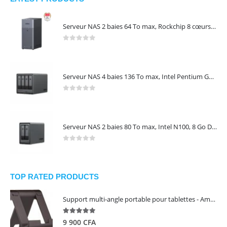
Serveur NAS 2 baies 64 To max, Rockchip 8 cœurs, 4 Go LPDDR4X, Gigabit Ethernet, HDMI 4K, sans disques – NASync DH2300 UGREEN 95087
0
out of 5
Serveur NAS 4 baies 136 To max, Intel Pentium Gold 8505, 8 Go DDR5, 10 GbE + 2,5 GbE, sans disques – NASync DXP4800 Plus UGREEN 35260
0
out of 5
Serveur NAS 2 baies 80 To max, Intel N100, 8 Go DDR5, 2,5 GbE, sans disques – NASync DXP2800 UGREEN 25242
0
out of 5
TOP RATED PRODUCTS
Support multi-angle portable pour tablettes - Amazon Basics
5.00
out of 5
9 900
CFA