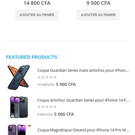
0
out of 5
0
out of 5
14 800
CFA
9 500
CFA
AJOUTER AU PANIER
AJOUTER AU PANIER
FEATURED PRODUCTS
Coque Guardian Series mate antichoc pour iPhone 15 Pro Max avec Magsafe Noir - Torras
0
out of 5
Le
Le
5 000
CFA
12 500
CFA
prix
prix
initial
actuel
Coque antichoc Guardian Series pour iPhone 14 Pro Max - TORRAS
était :
est :
12
5
0
out of 5
Le
Le
5 000
CFA
8 000
CFA
500 CFA.
000 CFA.
prix
prix
initial
actuel
Coque Magnétique Ostand pour iPhone 14 Pro Max - Violet Foncé - TORRAS
était :
est :