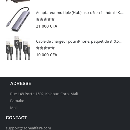
Adaptateur multiple (Hub) usb-c 6 en 1 - hdmi 4K, 3 ports USB 3.0 et lecteur de carte sd tf - UGREEN
5.00
out of 5
21 000
CFA
Câble de chargeur pour iPhone, paquet de 3 [0.5M 1M 2M] - GIANAC
5.00
out of 5
10 000
CFA
ADRESSE
Rue 148 Porte 1502, Kalaban Coro, Mali
Bamako
Mali
CONTACT
support@zoneaffaire.com