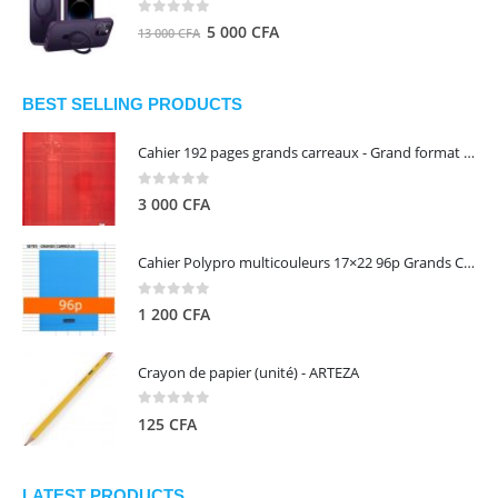
8
5
0
out of 5
Le
Le
5 000
CFA
13 000
CFA
000 CFA.
000 CFA.
prix
prix
initial
actuel
était :
est :
BEST SELLING PRODUCTS
13
5
Cahier 192 pages grands carreaux - Grand format - Brochure dos toilé - 24x32 cm - Papier blanc 90 g - Couverture carte pelliculée couleur aléatoire - Clairefontaine
000 CFA.
000 CFA.
0
out of 5
3 000
CFA
Cahier Polypro multicouleurs 17×22 96p Grands Carreaux Séyès 90g - CALLIGRAPHE
0
out of 5
1 200
CFA
Crayon de papier (unité) - ARTEZA
0
out of 5
125
CFA
LATEST PRODUCTS