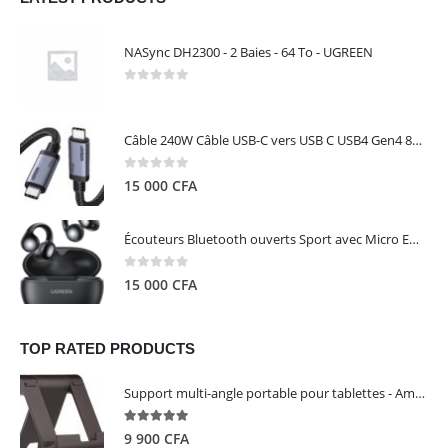
NASync DH2300 - 2 Baies - 64 To - UGREEN
0
out of 5
Câble 240W Câble USB-C vers USB C USB4 Gen4 80Gbps pour Thunderbolt 5/4/3, Premium 18K double écran triple 4K PD3.1 - UGREEN
0
out of 5
15 000
CFA
Écouteurs Bluetooth ouverts Sport avec Micro ENC IPX5 – HiTune S3 UGREEN 45785
0
out of 5
15 000
CFA
TOP RATED PRODUCTS
Support multi-angle portable pour tablettes - Amazon Basics
5.00
out of 5
9 900
CFA