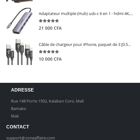
Adaptateur multiple (Hub) usb-c 6 en 1 - hdmi 4K, 3 ports USB 3.0 et lecteur de carte sd tf - UGREEN
5.00
out of 5
21 000
CFA
Câble de chargeur pour iPhone, paquet de 3 [0.5M 1M 2M] - GIANAC
5.00
out of 5
10 000
CFA
ADRESSE
Rue 148 Porte 1502, Kalaban Coro, Mali
Bamako
Mali
CONTACT
support@zoneaffaire.com