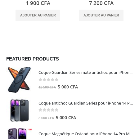
0
out of 5
0
out of 5
1 900
CFA
7 200
CFA
AJOUTER AU PANIER
AJOUTER AU PANIER
FEATURED PRODUCTS
Coque Guardian Series mate antichoc pour iPhone 15 Pro Max avec Magsafe Noir - Torras
0
out of 5
Le
Le
5 000
CFA
12 500
CFA
prix
prix
initial
actuel
Coque antichoc Guardian Series pour iPhone 14 Pro Max - TORRAS
était :
est :
12
5
0
out of 5
Le
Le
5 000
CFA
8 000
CFA
500 CFA.
000 CFA.
prix
prix
initial
actuel
Coque Magnétique Ostand pour iPhone 14 Pro Max - Violet Foncé - TORRAS
était :
est :