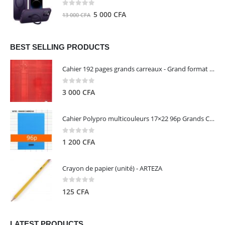
8
5
0
out of 5
Le
Le
5 000
CFA
13 000
CFA
000 CFA.
000 CFA.
prix
prix
initial
actuel
était :
est :
BEST SELLING PRODUCTS
13
5
Cahier 192 pages grands carreaux - Grand format - Brochure dos toilé - 24x32 cm - Papier blanc 90 g - Couverture carte pelliculée couleur aléatoire - Clairefontaine
000 CFA.
000 CFA.
0
out of 5
3 000
CFA
Cahier Polypro multicouleurs 17×22 96p Grands Carreaux Séyès 90g - CALLIGRAPHE
0
out of 5
1 200
CFA
Crayon de papier (unité) - ARTEZA
0
out of 5
125
CFA
LATEST PRODUCTS