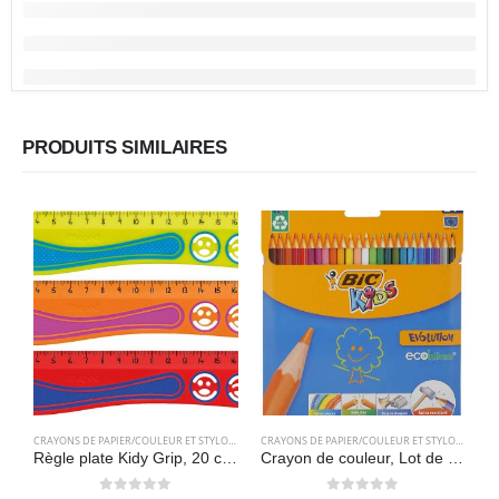
PRODUITS SIMILAIRES
CRAYONS DE PAPIER/COULEUR ET STYLOS
,
FOURNITURES SCOLAIRES
CRAYONS DE PAPIER/COULEUR ET STYLOS
,
FOURN
Règle plate Kidy Grip, 20 cm, en plastique – Maped
Crayon de couleur, Lot de 24 crayons de couleur – BIC Kids Evolution ECOlutions