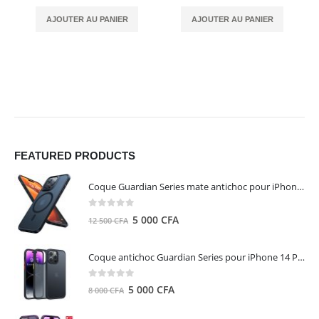
AJOUTER AU PANIER
AJOUTER AU PANIER
FEATURED PRODUCTS
Coque Guardian Series mate antichoc pour iPhone 15 Pro Max avec Magsafe Noir - Torras
0
out of 5
Le
Le
5 000
CFA
12 500
CFA
prix
prix
initial
actuel
Coque antichoc Guardian Series pour iPhone 14 Pro Max - TORRAS
était :
est :
12
5
0
out of 5
Le
Le
5 000
CFA
8 000
CFA
500 CFA.
000 CFA.
prix
prix