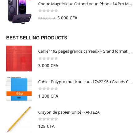
initial
actuel
Coque Magnétique Ostand pour iPhone 14 Pro Max - Violet Foncé - TORRAS
était :
est :
8
5
0
out of 5
Le
Le
5 000
CFA
13 000
CFA
000 CFA.
000 CFA.
prix
prix
initial
actuel
était :
est :
BEST SELLING PRODUCTS
13
5
Cahier 192 pages grands carreaux - Grand format - Brochure dos toilé - 24x32 cm - Papier blanc 90 g - Couverture carte pelliculée couleur aléatoire - Clairefontaine
000 CFA.
000 CFA.
0
out of 5
3 000
CFA
Cahier Polypro multicouleurs 17×22 96p Grands Carreaux Séyès 90g - CALLIGRAPHE
0
out of 5
1 200
CFA
Crayon de papier (unité) - ARTEZA
0
out of 5
125
CFA