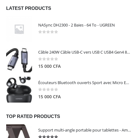
LATEST PRODUCTS
NASync DH2300 - 2 Baies - 64 To - UGREEN
0
out of 5
Câble 240W Câble USB-C vers USB C USB4 Gen4 80Gbps pour Thunderbolt 5/4/3, Premium 18K double écran triple 4K PD3.1 - UGREEN
0
out of 5
15 000
CFA
Écouteurs Bluetooth ouverts Sport avec Micro ENC IPX5 – HiTune S3 UGREEN 45785
0
out of 5
15 000
CFA
TOP RATED PRODUCTS
Support multi-angle portable pour tablettes - Amazon Basics