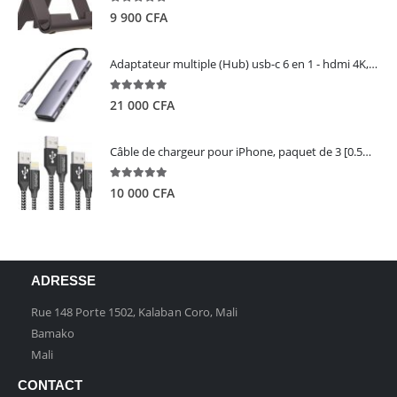
5.00
out of 5
9 900
CFA
Adaptateur multiple (Hub) usb-c 6 en 1 - hdmi 4K, 3 ports USB 3.0 et lecteur de carte sd tf - UGREEN
5.00
out of 5
21 000
CFA
Câble de chargeur pour iPhone, paquet de 3 [0.5M 1M 2M] - GIANAC
5.00
out of 5
10 000
CFA
ADRESSE
Rue 148 Porte 1502, Kalaban Coro, Mali
Bamako
Mali
CONTACT