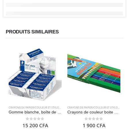
PRODUITS SIMILAIRES
CRAYONS DE PAPIER/COULEUR ET STYLOS
,
FOURNITURES SCOLAIRES
CRAYONS DE PAPIER/COULEUR ET STYLOS
,
FOURN
Gomme blanche, boîte de 20 unités – Staedtler Mars Plastic 526 50
Crayons de couleur boite de 12 – Alpino 654
0
out of 5
0
out of 5
15 200
CFA
1 900
CFA