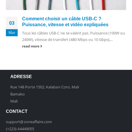
Comment choisir un câble USB-C ?
03
Puissance, vitesse et vidéo expliquées
Mar
Tous les câbles USB-C ne se valent pas. Puissance (100W ou
240W), vitesse de transfert (480 Mbps ou 10 Gbps),...
read more
ADRESSE
Rue 148 Porte 1502, Kalaban Coro, Mali
Bamako
Mali
CONTACT
support@zoneaffaire.com
(+223) 44449055