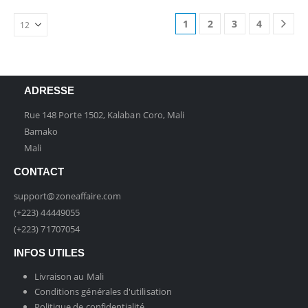
1
2
3
4
ADRESSE
Rue 148 Porte 1502, Kalaban Coro, Mali
Bamako
Mali
CONTACT
support@zoneaffaire.com
(+223) 44449055
(+223) 71707054
INFOS UTILES
Livraison au Mali
Conditions générales d'utilisation
Politique de confidentialité