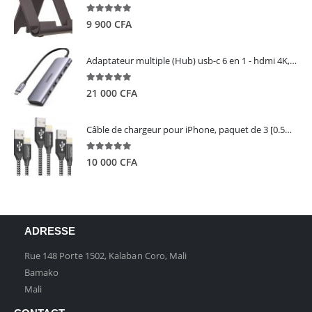
5.00
out of 5
9 900
CFA
Adaptateur multiple (Hub) usb-c 6 en 1 - hdmi 4K, 3 ports USB 3.0 et lecteur de carte sd tf - UGREEN
5.00
out of 5
21 000
CFA
Câble de chargeur pour iPhone, paquet de 3 [0.5M 1M 2M] - GIANAC
5.00
out of 5
10 000
CFA
ADRESSE
Rue 148 Porte 1502, Kalaban Coro, Mali
Bamako
Mali