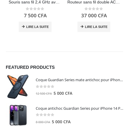
Souris sans fil 2,4 GHz avec mini récepteur USB, batterie 12 mois, suivi optique 1000 DPI, ambidextre, gris – Logitech M185
Routeur sans fil double AC750 (USB 2.0, mode point d’accès et routeur sans fil, compatible OpenWrt) ASUS RT-AC51U
0
out of 5
0
out of 5
7 500
CFA
37 000
CFA
LIRE LA SUITE
LIRE LA SUITE
FEATURED PRODUCTS
Coque Guardian Series mate antichoc pour iPhone 15 Pro Max avec Magsafe Noir - Torras
0
out of 5
Le
Le
5 000
CFA
12 500
CFA
prix
prix
initial
actuel
Coque antichoc Guardian Series pour iPhone 14 Pro Max - TORRAS
était :
est :
12
5
0
out of 5
Le
Le
5 000
CFA
8 000
CFA
500 CFA.
000 CFA.
prix
prix