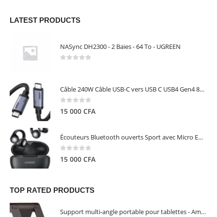
LATEST PRODUCTS
NASync DH2300 - 2 Baies - 64 To - UGREEN
0
out of 5
Câble 240W Câble USB-C vers USB C USB4 Gen4 80Gbps pour Thunderbolt 5/4/3, Premium 18K double écran triple 4K PD3.1 - UGREEN
0
out of 5
15 000
CFA
Écouteurs Bluetooth ouverts Sport avec Micro ENC IPX5 – HiTune S3 UGREEN 45785
0
out of 5
15 000
CFA
TOP RATED PRODUCTS
Support multi-angle portable pour tablettes - Amazon Basics