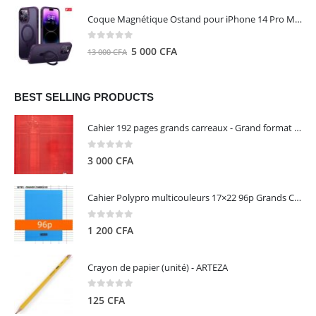
initial
actuel
Coque Magnétique Ostand pour iPhone 14 Pro Max - Violet Foncé - TORRAS
était :
est :
8
5
0
out of 5
Le
Le
5 000
CFA
13 000
CFA
000 CFA.
000 CFA.
prix
prix
initial
actuel
était :
est :
BEST SELLING PRODUCTS
13
5
Cahier 192 pages grands carreaux - Grand format - Brochure dos toilé - 24x32 cm - Papier blanc 90 g - Couverture carte pelliculée couleur aléatoire - Clairefontaine
000 CFA.
000 CFA.
0
out of 5
3 000
CFA
Cahier Polypro multicouleurs 17×22 96p Grands Carreaux Séyès 90g - CALLIGRAPHE
0
out of 5
1 200
CFA
Crayon de papier (unité) - ARTEZA
0
out of 5
125
CFA