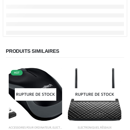
PRODUITS SIMILAIRES
HOT
RUPTURE DE STOCK
RUPTURE DE STOCK
ACCESSOIRES POUR ORDINATEUR
,
ELECTRONIQUES
,
SOURIS
ELECTRONIQUES
,
RÉSEAUX
A