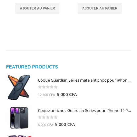
AJOUTER AU PANIER
AJOUTER AU PANIER
FEATURED PRODUCTS
Coque Guardian Series mate antichoc pour iPhone 15 Pro Max avec Magsafe Noir - Torras
0
out of 5
Le
Le
5 000
CFA
12 500
CFA
prix
prix
initial
actuel
Coque antichoc Guardian Series pour iPhone 14 Pro Max - TORRAS
était :
est :
12
5
0
out of 5
Le
Le
5 000
CFA
8 000
CFA
500 CFA.
000 CFA.
prix
prix