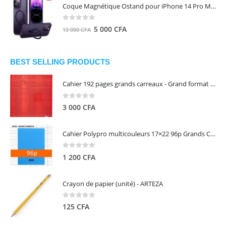
initial
actuel
Coque Magnétique Ostand pour iPhone 14 Pro Max - Violet Foncé - TORRAS
était :
est :
8
5
0
out of 5
Le
Le
5 000
CFA
13 000
CFA
000 CFA.
000 CFA.
prix
prix
initial
actuel
était :
est :
BEST SELLING PRODUCTS
13
5
Cahier 192 pages grands carreaux - Grand format - Brochure dos toilé - 24x32 cm - Papier blanc 90 g - Couverture carte pelliculée couleur aléatoire - Clairefontaine
000 CFA.
000 CFA.
0
out of 5
3 000
CFA
Cahier Polypro multicouleurs 17×22 96p Grands Carreaux Séyès 90g - CALLIGRAPHE
0
out of 5
1 200
CFA
Crayon de papier (unité) - ARTEZA
0
out of 5
125
CFA