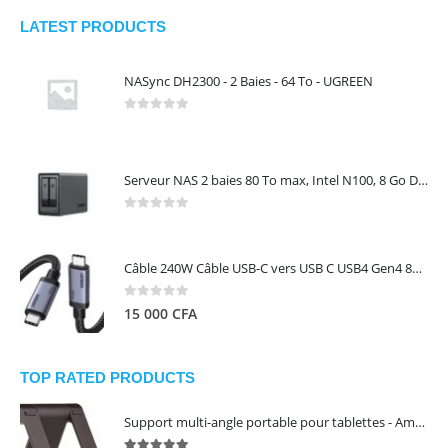
LATEST PRODUCTS
NASync DH2300 - 2 Baies - 64 To - UGREEN
0
out of 5
Serveur NAS 2 baies 80 To max, Intel N100, 8 Go DDR5, 2,5 GbE, sans disques – NASync DXP2800 UGREEN 25242
0
out of 5
Câble 240W Câble USB-C vers USB C USB4 Gen4 80Gbps pour Thunderbolt 5/4/3, Premium 18K double écran triple 4K PD3.1 - UGREEN
0
out of 5
15 000
CFA
TOP RATED PRODUCTS
Support multi-angle portable pour tablettes - Amazon Basics