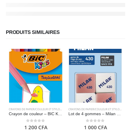
PRODUITS SIMILAIRES
CRAYONS DE PAPIER/COULEUR ET STYLOS
,
FOURNITURES SCOLAIRES
CRAYONS DE PAPIER/COULEUR ET STYLOS
,
FOURN
Crayon de couleur – BIC Kids Tropicolors 12
Lot de 4 gommes – Milan BMM9215
0
out of 5
0
out of 5
1 200
CFA
1 000
CFA