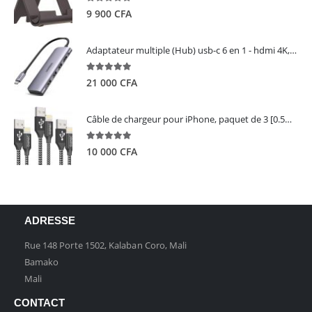
5.00
out of 5
9 900
CFA
Adaptateur multiple (Hub) usb-c 6 en 1 - hdmi 4K, 3 ports USB 3.0 et lecteur de carte sd tf - UGREEN
5.00
out of 5
21 000
CFA
Câble de chargeur pour iPhone, paquet de 3 [0.5M 1M 2M] - GIANAC
5.00
out of 5
10 000
CFA
ADRESSE
Rue 148 Porte 1502, Kalaban Coro, Mali
Bamako
Mali
CONTACT