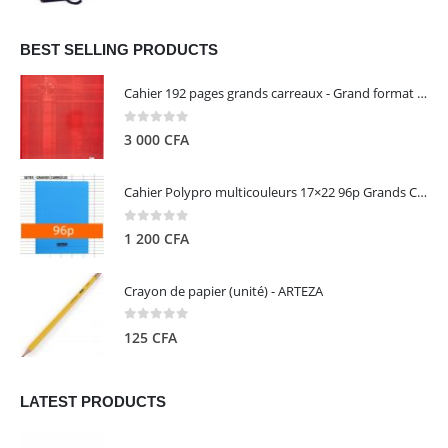
prix
prix
initial
actuel
était :
est :
BEST SELLING PRODUCTS
13
5
Cahier 192 pages grands carreaux - Grand format - Brochure dos toilé - 24x32 cm - Papier blanc 90 g - Couverture carte pelliculée couleur aléatoire - Clairefontaine
000 CFA.
000 CFA.
0
out of 5
3 000
CFA
Cahier Polypro multicouleurs 17×22 96p Grands Carreaux Séyès 90g - CALLIGRAPHE
0
out of 5
1 200
CFA
Crayon de papier (unité) - ARTEZA
0
out of 5
125
CFA
LATEST PRODUCTS