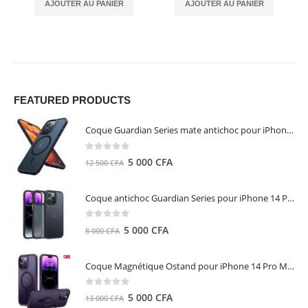
AJOUTER AU PANIER
AJOUTER AU PANIER
FEATURED PRODUCTS
Coque Guardian Series mate antichoc pour iPhone 15 Pro Max avec Magsafe Noir - Torras
0
out of 5
Le
Le
5 000
CFA
12 500
CFA
prix
prix
initial
actuel
Coque antichoc Guardian Series pour iPhone 14 Pro Max - TORRAS
était :
est :
12
5
0
out of 5
Le
Le
5 000
CFA
8 000
CFA
500 CFA.
000 CFA.
prix
prix
initial
actuel
Coque Magnétique Ostand pour iPhone 14 Pro Max - Violet Foncé - TORRAS
était :
est :
8
5
0
out of 5
Le
Le
5 000
CFA
13 000
CFA
000 CFA.
000 CFA.