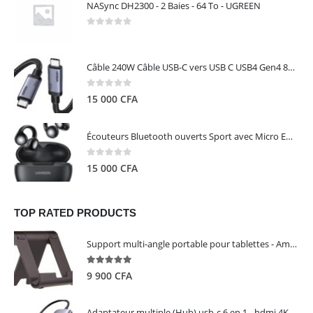
NASync DH2300 - 2 Baies - 64 To - UGREEN
0
out of 5
Câble 240W Câble USB-C vers USB C USB4 Gen4 80Gbps pour Thunderbolt 5/4/3, Premium 18K double écran triple 4K PD3.1 - UGREEN
0
out of 5
15 000
CFA
Écouteurs Bluetooth ouverts Sport avec Micro ENC IPX5 – HiTune S3 UGREEN 45785
0
out of 5
15 000
CFA
TOP RATED PRODUCTS
Support multi-angle portable pour tablettes - Amazon Basics
5.00
out of 5
9 900
CFA
Adaptateur multiple (Hub) usb-c 6 en 1 - hdmi 4K, 3 ports USB 3.0 et lecteur de carte sd tf - UGREEN