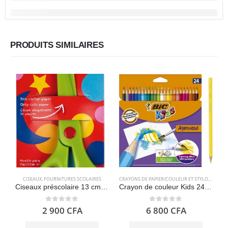
PRODUITS SIMILAIRES
CISEAUX
,
FOURNITURES SCOLAIRES
CRAYONS DE PAPIER/COULEUR ET STYLOS
,
FOURN
Ciseaux préscolaire 13 cm – APLI Kids 12815
Crayon de couleur Kids 24 – Bic Aquacouleur
0
out of 5
0
out of 5
2 900
CFA
6 800
CFA