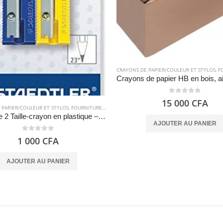
CRAYONS DE PAPIER/COULEUR ET STYLOS
,
FOU
0
out of 5
15 000
CFA
 PAPIER/COULEUR ET STYLOS
,
FOURNITURES SCOLAIRES
Paquet de 2 Taille-crayon en plastique – STAEDTLER
AJOUTER AU PANIER
0
out of 5
1 000
CFA
AJOUTER AU PANIER