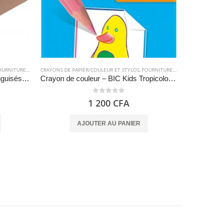
RNITURES SCOLAIRES
CRAYONS DE PAPIER/COULEUR ET STYLOS
,
FOURNITURES SCOLAIRES
CRAYONS DE P
Crayons de papier HB en bois, aiguisés, paquet de 150 – Amazon Basics
Crayon de couleur – BIC Kids Tropicolors 12
0
out of 5
1 200
CFA
AJOUTER AU PANIER