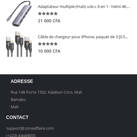
Adaptateur multiple (Hub) usb-c 6 en 1 - hdmi 4K, 3 ports USB 3.0 et lecteur de carte sd tf - UGREEN
5.00
out of 5
21 000
CFA
Câble de chargeur pour iPhone, paquet de 3 [0.5M 1M 2M] - GIANAC
5.00
out of 5
10 000
CFA
ADRESSE
Rue 148 Porte 1502, Kalaban Coro, Mali
Bamako
Mali
CONTACT
support@zoneaffaire.com
(+223) 44449055