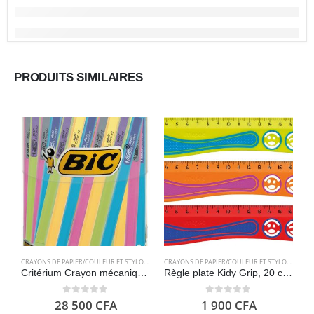
PRODUITS SIMILAIRES
CRAYONS DE PAPIER/COULEUR ET STYLOS
,
FOURNITURES SCOLAIRES
CRAYONS DE PAPIER/COULEUR ET STYLOS
,
FOURN
Critérium Crayon mécanique (Boite de 60 unités), couleurs assorties – BIC Matic Fun
Règle plate Kidy Grip, 20 cm, en plastique – Maped
0
out of 5
0
out of 5
28 500
CFA
1 900
CFA