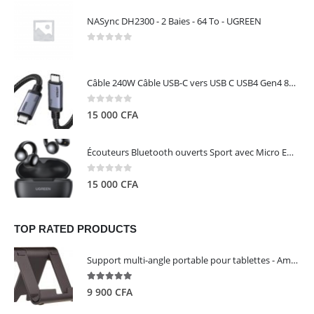
NASync DH2300 - 2 Baies - 64 To - UGREEN
0
out of 5
Câble 240W Câble USB-C vers USB C USB4 Gen4 80Gbps pour Thunderbolt 5/4/3, Premium 18K double écran triple 4K PD3.1 - UGREEN
0
out of 5
15 000
CFA
Écouteurs Bluetooth ouverts Sport avec Micro ENC IPX5 – HiTune S3 UGREEN 45785
0
out of 5
15 000
CFA
TOP RATED PRODUCTS
Support multi-angle portable pour tablettes - Amazon Basics
5.00
out of 5
9 900
CFA