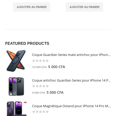
AJOUTER AU PANIER
AJOUTER AU PANIER
FEATURED PRODUCTS
Coque Guardian Series mate antichoc pour iPhone 15 Pro Max avec Magsafe Noir - Torras
0
out of 5
Le
Le
5 000
CFA
12 500
CFA
prix
prix
initial
actuel
Coque antichoc Guardian Series pour iPhone 14 Pro Max - TORRAS
était :
est :
12
5
0
out of 5
Le
Le
5 000
CFA
8 000
CFA
500 CFA.
000 CFA.
prix
prix
initial
actuel
Coque Magnétique Ostand pour iPhone 14 Pro Max - Violet Foncé - TORRAS
était :
est :
8
5