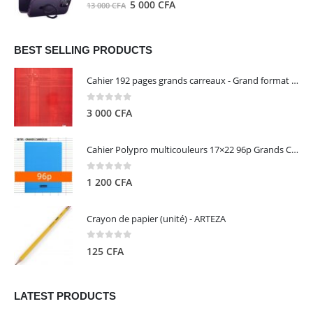
0
out of 5
Le
Le
5 000
CFA
13 000
CFA
000 CFA.
000 CFA.
prix
prix
initial
actuel
était :
est :
BEST SELLING PRODUCTS
13
5
Cahier 192 pages grands carreaux - Grand format - Brochure dos toilé - 24x32 cm - Papier blanc 90 g - Couverture carte pelliculée couleur aléatoire - Clairefontaine
000 CFA.
000 CFA.
0
out of 5
3 000
CFA
Cahier Polypro multicouleurs 17×22 96p Grands Carreaux Séyès 90g - CALLIGRAPHE
0
out of 5
1 200
CFA
Crayon de papier (unité) - ARTEZA
0
out of 5
125
CFA
LATEST PRODUCTS