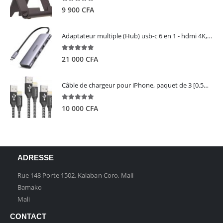
5.00
out of 5
9 900
CFA
Adaptateur multiple (Hub) usb-c 6 en 1 - hdmi 4K, 3 ports USB 3.0 et lecteur de carte sd tf - UGREEN
5.00
out of 5
21 000
CFA
Câble de chargeur pour iPhone, paquet de 3 [0.5M 1M 2M] - GIANAC
5.00
out of 5
10 000
CFA
ADRESSE
Rue 148 Porte 1502, Kalaban Coro, Mali
Bamako
Mali
CONTACT