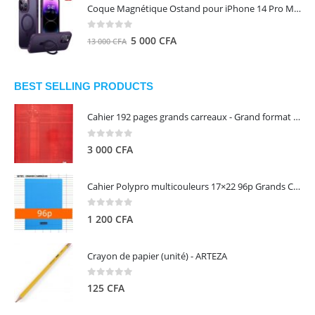
initial
actuel
Coque Magnétique Ostand pour iPhone 14 Pro Max - Violet Foncé - TORRAS
était :
est :
8
5
0
out of 5
Le
Le
5 000
CFA
13 000
CFA
000 CFA.
000 CFA.
prix
prix
initial
actuel
était :
est :
BEST SELLING PRODUCTS
13
5
Cahier 192 pages grands carreaux - Grand format - Brochure dos toilé - 24x32 cm - Papier blanc 90 g - Couverture carte pelliculée couleur aléatoire - Clairefontaine
000 CFA.
000 CFA.
0
out of 5
3 000
CFA
Cahier Polypro multicouleurs 17×22 96p Grands Carreaux Séyès 90g - CALLIGRAPHE
0
out of 5
1 200
CFA
Crayon de papier (unité) - ARTEZA
0
out of 5
125
CFA