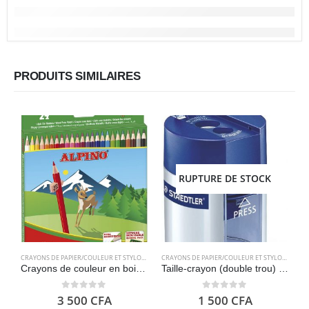
PRODUITS SIMILAIRES
RUPTURE DE STOCK
CRAYONS DE PAPIER/COULEUR ET STYLOS
,
FOURNITURES SCOLAIRES
CRAYONS DE PAPIER/COULEUR ET STYLOS
,
FOURN
Crayons de couleur en bois 24 unités – Crayons pour enfants et adultes – Forme hexagonale, plateau amovible, mine résistante 3 mm – Alpino
Taille-crayon (double trou) STAEDTLER 512001
0
out of 5
0
out of 5
3 500
CFA
1 500
CFA