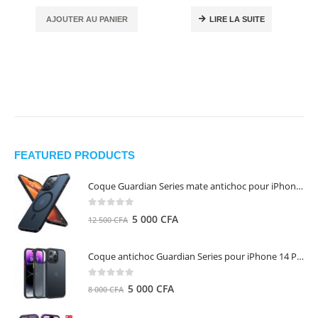
AJOUTER AU PANIER
LIRE LA SUITE
FEATURED PRODUCTS
Coque Guardian Series mate antichoc pour iPhone 15 Pro Max avec Magsafe Noir - Torras
0
out of 5
Le
Le
5 000
CFA
12 500
CFA
prix
prix
initial
actuel
Coque antichoc Guardian Series pour iPhone 14 Pro Max - TORRAS
était :
est :
12
5
0
out of 5
Le
Le
5 000
CFA
8 000
CFA
500 CFA.
000 CFA.
prix
prix