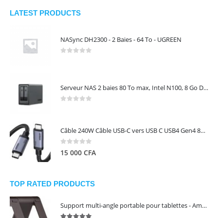
LATEST PRODUCTS
NASync DH2300 - 2 Baies - 64 To - UGREEN
0
out of 5
Serveur NAS 2 baies 80 To max, Intel N100, 8 Go DDR5, 2,5 GbE, sans disques – NASync DXP2800 UGREEN 25242
0
out of 5
Câble 240W Câble USB-C vers USB C USB4 Gen4 80Gbps pour Thunderbolt 5/4/3, Premium 18K double écran triple 4K PD3.1 - UGREEN
0
out of 5
15 000
CFA
TOP RATED PRODUCTS
Support multi-angle portable pour tablettes - Amazon Basics