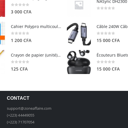
0
out of 5
3 000
CFA
0
out of 5
Cahier Polypro multicouleurs 17×22 96p Grands Carreaux Séyès 90g - CALLIGRAPHE
0
out of 5
0
out of 5
1 200
CFA
15 000
CFA
Crayon de papier (unité) - ARTEZA
0
out of 5
0
out of 5
125
CFA
15 000
CFA
CONTACT
support@zoneaffaire.com
(+223) 44449055
(+223) 71707054