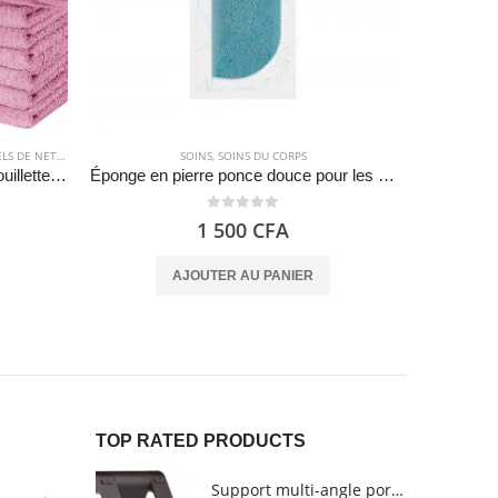
 DE NETTOYAGE
,
SOINS
,
SOINS DU CORPS
SOINS
,
SOINS DU CORPS
MAISO
Petite serviette en coton, débarbouillette rose – 30 x 30 cm – (unité) – Utopia Towels
Éponge en pierre ponce douce pour les mains et les pieds – Deliplus
Lime 
0
out of 5
1 500
CFA
AJOUTER AU PANIER
TOP RATED PRODUCTS
Support multi-angle portable pour tablettes - Amazon Basics