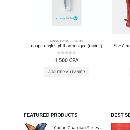
SOINS
,
SOINS DU CORPS
coupe-ongles philharmonique (mains)
Sac à ma
0
out of 5
1 500
CFA
AJOUTER AU PANIER
FEATURED PRODUCTS
BEST S
Coque Guardian Series mate antichoc pour iPhone 15 Pro Max avec Magsafe Noir - Torras