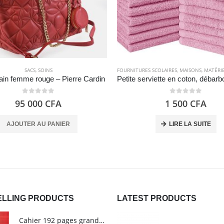
SACS
,
SOINS
FOURNITURES SCOLAIRES
,
MAISONS
,
MATÉRIELS
in femme rouge – Pierre Cardin
0
out of 5
0
out of 5
95 000
CFA
1 500
CFA
AJOUTER AU PANIER
LIRE LA SUITE
ELLING PRODUCTS
LATEST PRODUCTS
Cahier 192 pages grands carreaux - Grand format - Brochure dos toilé - 24x32 cm - Papier blanc 90 g - Couverture carte pelliculée couleur aléatoire - Clairefontaine