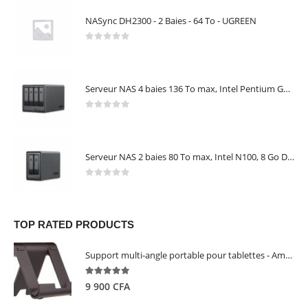
NASync DH2300 - 2 Baies - 64 To - UGREEN
0
out of 5
Serveur NAS 4 baies 136 To max, Intel Pentium Gold 8505, 8 Go DDR5, 10 GbE + 2,5 GbE, sans disques – NASync DXP4800 Plus UGREEN 35260
0
out of 5
Serveur NAS 2 baies 80 To max, Intel N100, 8 Go DDR5, 2,5 GbE, sans disques – NASync DXP2800 UGREEN 25242
0
out of 5
TOP RATED PRODUCTS
Support multi-angle portable pour tablettes - Amazon Basics
5.00
out of 5
9 900
CFA