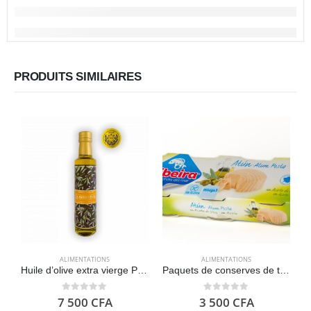
PRODUITS SIMILAIRES
ALIMENTATIONS
ALIMENTATIONS
Huile d’olive extra vierge PREMIUM Gourmet 250ml – La Biodiversa
Paquets de conserves de thon à l’huile d’olive avec du sel, 3 X 80g – Ribeira
0
out of 5
0
out of 5
7 500
CFA
3 500
CFA