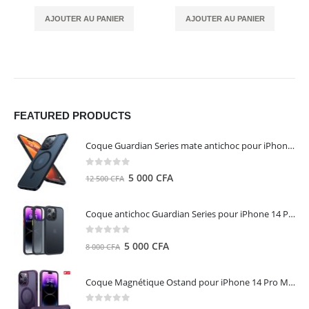
AJOUTER AU PANIER
AJOUTER AU PANIER
FEATURED PRODUCTS
Coque Guardian Series mate antichoc pour iPhone 15 Pro Max avec Magsafe Noir - Torras
0
out of 5
Le
Le
5 000
CFA
12 500
CFA
prix
prix
initial
actuel
Coque antichoc Guardian Series pour iPhone 14 Pro Max - TORRAS
était :
est :
12
5
0
out of 5
Le
Le
5 000
CFA
8 000
CFA
500 CFA.
000 CFA.
prix
prix
initial
actuel
Coque Magnétique Ostand pour iPhone 14 Pro Max - Violet Foncé - TORRAS
était :
est :
8
5