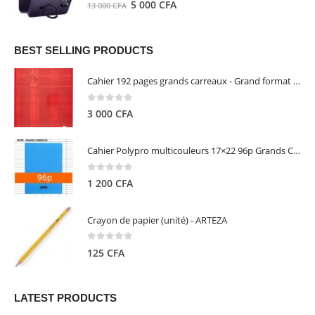
0
out of 5
Le
Le
5 000
CFA
13 000
CFA
000 CFA.
000 CFA.
prix
prix
initial
actuel
était :
est :
BEST SELLING PRODUCTS
13
5
Cahier 192 pages grands carreaux - Grand format - Brochure dos toilé - 24x32 cm - Papier blanc 90 g - Couverture carte pelliculée couleur aléatoire - Clairefontaine
000 CFA.
000 CFA.
0
out of 5
3 000
CFA
Cahier Polypro multicouleurs 17×22 96p Grands Carreaux Séyès 90g - CALLIGRAPHE
0
out of 5
1 200
CFA
Crayon de papier (unité) - ARTEZA
0
out of 5
125
CFA
LATEST PRODUCTS