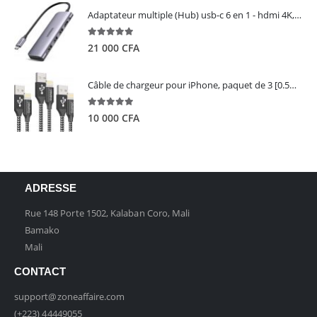
Adaptateur multiple (Hub) usb-c 6 en 1 - hdmi 4K, 3 ports USB 3.0 et lecteur de carte sd tf - UGREEN
5.00
out of 5
21 000
CFA
Câble de chargeur pour iPhone, paquet de 3 [0.5M 1M 2M] - GIANAC
5.00
out of 5
10 000
CFA
ADRESSE
Rue 148 Porte 1502, Kalaban Coro, Mali
Bamako
Mali
CONTACT
support@zoneaffaire.com
(+223) 44449055