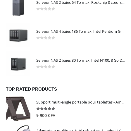
Serveur NAS 2 baies 64 To max, Rockchip 8 cœurs, 4 Go LPDDR4X, Gigabit Ethernet, HDMI 4K, sans disques – NASync DH2300 UGREEN 95087
0
out of 5
Serveur NAS 4 baies 136 To max, Intel Pentium Gold 8505, 8 Go DDR5, 10 GbE + 2,5 GbE, sans disques – NASync DXP4800 Plus UGREEN 35260
0
out of 5
Serveur NAS 2 baies 80 To max, Intel N100, 8 Go DDR5, 2,5 GbE, sans disques – NASync DXP2800 UGREEN 25242
0
out of 5
TOP RATED PRODUCTS
Support multi-angle portable pour tablettes - Amazon Basics
5.00
out of 5
9 900
CFA
Adaptateur multiple (Hub) usb-c 6 en 1 - hdmi 4K, 3 ports USB 3.0 et lecteur de carte sd tf - UGREEN