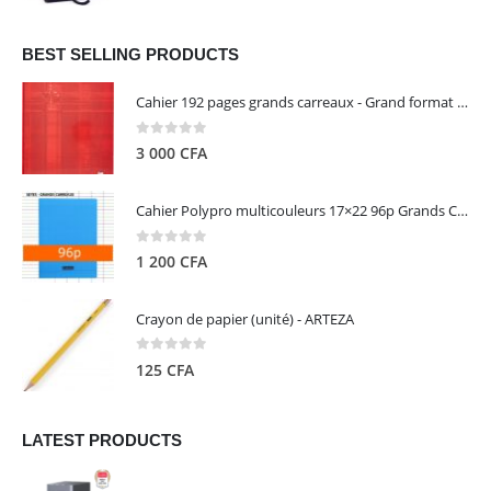
prix
prix
initial
actuel
était :
est :
BEST SELLING PRODUCTS
13
5
Cahier 192 pages grands carreaux - Grand format - Brochure dos toilé - 24x32 cm - Papier blanc 90 g - Couverture carte pelliculée couleur aléatoire - Clairefontaine
000 CFA.
000 CFA.
0
out of 5
3 000
CFA
Cahier Polypro multicouleurs 17×22 96p Grands Carreaux Séyès 90g - CALLIGRAPHE
0
out of 5
1 200
CFA
Crayon de papier (unité) - ARTEZA
0
out of 5
125
CFA
LATEST PRODUCTS