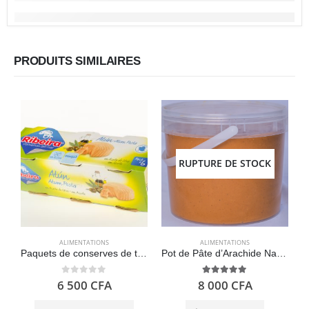
PRODUITS SIMILAIRES
RUPTURE DE STOCK
ALIMENTATIONS
ALIMENTATIONS
Paquets de conserves de thon à l’huile d’olive avec du sel, 6 X 80g – Ribeira
Pot de Pâte d’Arachide Naturelle 5kg – Sans Additifs
0
out of 5
5.00
out of 5
6 500
CFA
8 000
CFA