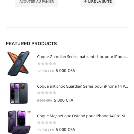
AJOUTER AU PANIER
LIRE LA SUITE
FEATURED PRODUCTS
Coque Guardian Series mate antichoc pour iPhone 15 Pro Max avec Magsafe Noir - Torras
0
out of 5
Le
Le
5 000
CFA
12 500
CFA
prix
prix
initial
actuel
Coque antichoc Guardian Series pour iPhone 14 Pro Max - TORRAS
était :
est :
12
5
0
out of 5
Le
Le
5 000
CFA
8 000
CFA
500 CFA.
000 CFA.
prix
prix
initial
actuel
Coque Magnétique Ostand pour iPhone 14 Pro Max - Violet Foncé - TORRAS
était :
est :
8
5
0
out of 5
Le
Le
5 000
CFA
13 000
CFA
000 CFA.
000 CFA.