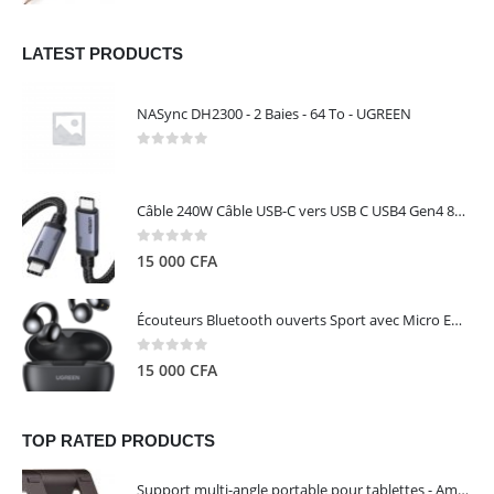
LATEST PRODUCTS
NASync DH2300 - 2 Baies - 64 To - UGREEN
0
out of 5
Câble 240W Câble USB-C vers USB C USB4 Gen4 80Gbps pour Thunderbolt 5/4/3, Premium 18K double écran triple 4K PD3.1 - UGREEN
0
out of 5
15 000
CFA
Écouteurs Bluetooth ouverts Sport avec Micro ENC IPX5 – HiTune S3 UGREEN 45785
0
out of 5
15 000
CFA
TOP RATED PRODUCTS
Support multi-angle portable pour tablettes - Amazon Basics