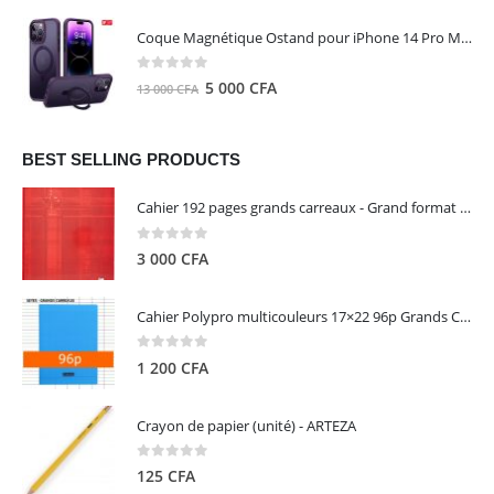
prix
prix
initial
actuel
Coque Magnétique Ostand pour iPhone 14 Pro Max - Violet Foncé - TORRAS
était :
est :
8
5
0
out of 5
Le
Le
5 000
CFA
13 000
CFA
000 CFA.
000 CFA.
prix
prix
initial
actuel
était :
est :
BEST SELLING PRODUCTS
13
5
Cahier 192 pages grands carreaux - Grand format - Brochure dos toilé - 24x32 cm - Papier blanc 90 g - Couverture carte pelliculée couleur aléatoire - Clairefontaine
000 CFA.
000 CFA.
0
out of 5
3 000
CFA
Cahier Polypro multicouleurs 17×22 96p Grands Carreaux Séyès 90g - CALLIGRAPHE
0
out of 5
1 200
CFA
Crayon de papier (unité) - ARTEZA
0
out of 5
125
CFA