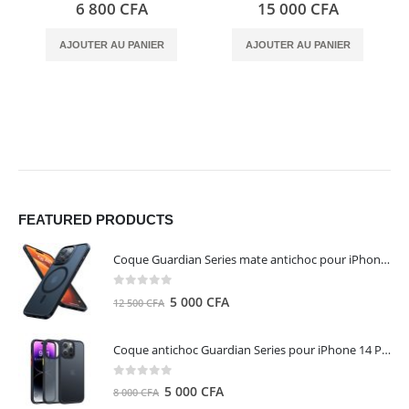
0
out of 5
0
out of 5
6 800
CFA
15 000
CFA
AJOUTER AU PANIER
AJOUTER AU PANIER
FEATURED PRODUCTS
Coque Guardian Series mate antichoc pour iPhone 15 Pro Max avec Magsafe Noir - Torras
0
out of 5
Le
Le
5 000
CFA
12 500
CFA
prix
prix
initial
actuel
Coque antichoc Guardian Series pour iPhone 14 Pro Max - TORRAS
était :
est :
12
5
0
out of 5
Le
Le
5 000
CFA
8 000
CFA
500 CFA.
000 CFA.