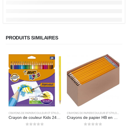
PRODUITS SIMILAIRES
CRAYONS DE PAPIER/COULEUR ET STYLOS
,
FOURNITURES SCOLAIRES
CRAYONS DE PAPIER/COULEUR ET STYLOS
,
FOURN
Crayon de couleur Kids 24 – Bic Aquacouleur
Crayons de papier HB en bois, aiguisés, paquet de 150 – Amazon Basics