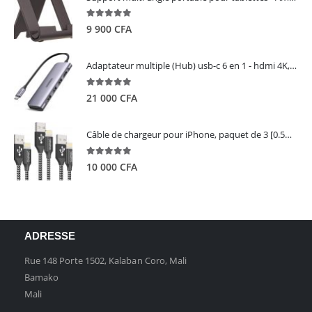
5.00
out of 5
9 900
CFA
Adaptateur multiple (Hub) usb-c 6 en 1 - hdmi 4K, 3 ports USB 3.0 et lecteur de carte sd tf - UGREEN
5.00
out of 5
21 000
CFA
Câble de chargeur pour iPhone, paquet de 3 [0.5M 1M 2M] - GIANAC
5.00
out of 5
10 000
CFA
ADRESSE
Rue 148 Porte 1502, Kalaban Coro, Mali
Bamako
Mali