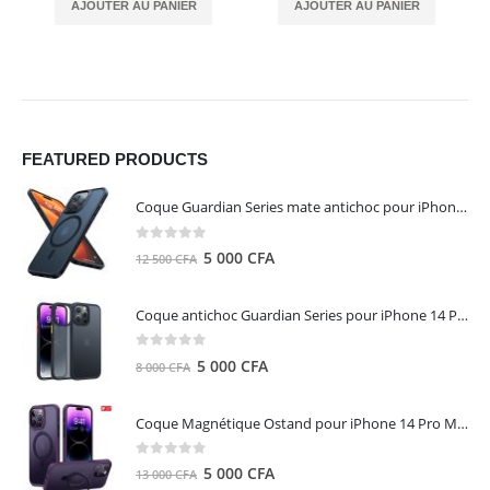
AJOUTER AU PANIER
AJOUTER AU PANIER
FEATURED PRODUCTS
Coque Guardian Series mate antichoc pour iPhone 15 Pro Max avec Magsafe Noir - Torras
0
out of 5
Le
Le
5 000
CFA
12 500
CFA
prix
prix
initial
actuel
Coque antichoc Guardian Series pour iPhone 14 Pro Max - TORRAS
était :
est :
12
5
0
out of 5
Le
Le
5 000
CFA
8 000
CFA
500 CFA.
000 CFA.
prix
prix
initial
actuel
Coque Magnétique Ostand pour iPhone 14 Pro Max - Violet Foncé - TORRAS
était :
est :
8
5
0
out of 5
Le
Le
5 000
CFA
13 000
CFA
000 CFA.
000 CFA.