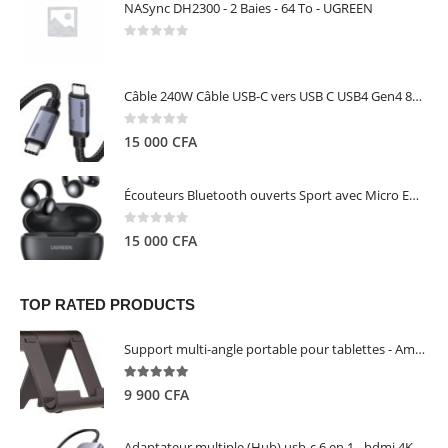
NASync DH2300 - 2 Baies - 64 To - UGREEN
0
out of 5
Câble 240W Câble USB-C vers USB C USB4 Gen4 80Gbps pour Thunderbolt 5/4/3, Premium 18K double écran triple 4K PD3.1 - UGREEN
0
out of 5
15 000
CFA
Écouteurs Bluetooth ouverts Sport avec Micro ENC IPX5 – HiTune S3 UGREEN 45785
0
out of 5
15 000
CFA
TOP RATED PRODUCTS
Support multi-angle portable pour tablettes - Amazon Basics
5.00
out of 5
9 900
CFA
Adaptateur multiple (Hub) usb-c 6 en 1 - hdmi 4K, 3 ports USB 3.0 et lecteur de carte sd tf - UGREEN