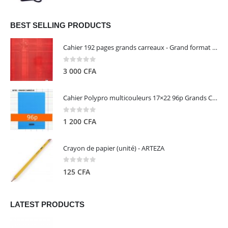
prix
prix
initial
actuel
était :
est :
BEST SELLING PRODUCTS
13
5
Cahier 192 pages grands carreaux - Grand format - Brochure dos toilé - 24x32 cm - Papier blanc 90 g - Couverture carte pelliculée couleur aléatoire - Clairefontaine
000 CFA.
000 CFA.
0
out of 5
3 000
CFA
Cahier Polypro multicouleurs 17×22 96p Grands Carreaux Séyès 90g - CALLIGRAPHE
0
out of 5
1 200
CFA
Crayon de papier (unité) - ARTEZA
0
out of 5
125
CFA
LATEST PRODUCTS