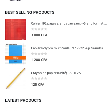
prix
prix
initial
actuel
était :
est :
BEST SELLING PRODUCTS
13
5
Cahier 192 pages grands carreaux - Grand format - Brochure dos toilé - 24x32 cm - Papier blanc 90 g - Couverture carte pelliculée couleur aléatoire - Clairefontaine
000 CFA.
000 CFA.
0
out of 5
3 000
CFA
Cahier Polypro multicouleurs 17×22 96p Grands Carreaux Séyès 90g - CALLIGRAPHE
0
out of 5
1 200
CFA
Crayon de papier (unité) - ARTEZA
0
out of 5
125
CFA
LATEST PRODUCTS