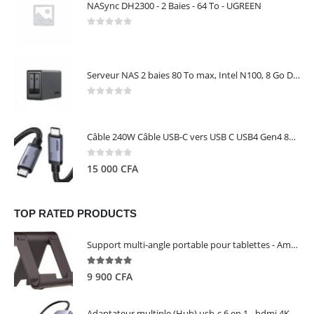
NASync DH2300 - 2 Baies - 64 To - UGREEN
0
out of 5
Serveur NAS 2 baies 80 To max, Intel N100, 8 Go DDR5, 2,5 GbE, sans disques – NASync DXP2800 UGREEN 25242
0
out of 5
Câble 240W Câble USB-C vers USB C USB4 Gen4 80Gbps pour Thunderbolt 5/4/3, Premium 18K double écran triple 4K PD3.1 - UGREEN
0
out of 5
15 000
CFA
TOP RATED PRODUCTS
Support multi-angle portable pour tablettes - Amazon Basics
5.00
out of 5
9 900
CFA
Adaptateur multiple (Hub) usb-c 6 en 1 - hdmi 4K, 3 ports USB 3.0 et lecteur de carte sd tf - UGREEN