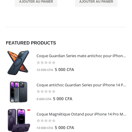
AJOUTER AU PANIER
AJOUTER AU PANIER
FEATURED PRODUCTS
Coque Guardian Series mate antichoc pour iPhone 15 Pro Max avec Magsafe Noir - Torras
0
out of 5
Le
Le
5 000
CFA
12 500
CFA
prix
prix
initial
actuel
Coque antichoc Guardian Series pour iPhone 14 Pro Max - TORRAS
était :
est :
12
5
0
out of 5
Le
Le
5 000
CFA
8 000
CFA
500 CFA.
000 CFA.
prix
prix
initial
actuel
Coque Magnétique Ostand pour iPhone 14 Pro Max - Violet Foncé - TORRAS
était :
est :
8
5
0
out of 5
Le
Le
5 000
CFA
13 000
CFA
000 CFA.
000 CFA.