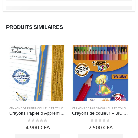
PRODUITS SIMILAIRES
CRAYONS DE PAPIER/COULEUR ET STYLOS
,
FOURNITURES SCOLAIRES
CRAYONS DE PAPIER/COULEUR ET STYLOS
,
FOURN
Crayons Papier d’Apprentissage Triangulaires – Bic Kids
Crayons de couleur – BIC Kids Evolution 36
0
out of 5
0
out of 5
4 900
CFA
7 500
CFA