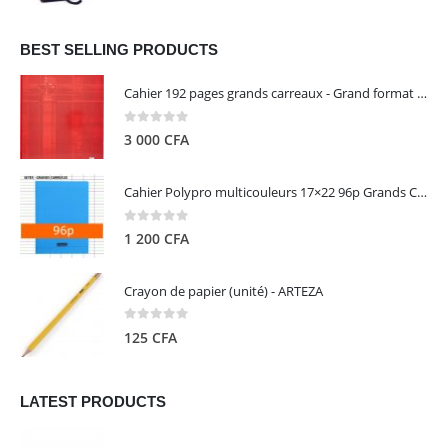
prix
prix
initial
actuel
était :
est :
BEST SELLING PRODUCTS
13
5
Cahier 192 pages grands carreaux - Grand format - Brochure dos toilé - 24x32 cm - Papier blanc 90 g - Couverture carte pelliculée couleur aléatoire - Clairefontaine
000 CFA.
000 CFA.
0
out of 5
3 000
CFA
Cahier Polypro multicouleurs 17×22 96p Grands Carreaux Séyès 90g - CALLIGRAPHE
0
out of 5
1 200
CFA
Crayon de papier (unité) - ARTEZA
0
out of 5
125
CFA
LATEST PRODUCTS