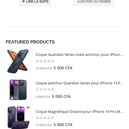
LIRE LA SUITE
AJOUTER AU PANIER
FEATURED PRODUCTS
Coque Guardian Series mate antichoc pour iPhone 15 Pro Max avec Magsafe Noir - Torras
0
out of 5
Le
Le
5 000
CFA
12 500
CFA
prix
prix
initial
actuel
Coque antichoc Guardian Series pour iPhone 14 Pro Max - TORRAS
était :
est :
12
5
0
out of 5
Le
Le
5 000
CFA
8 000
CFA
500 CFA.
000 CFA.
prix
prix
initial
actuel
Coque Magnétique Ostand pour iPhone 14 Pro Max - Violet Foncé - TORRAS
était :
est :
8
5
0
out of 5
Le
Le
5 000
CFA
13 000
CFA
000 CFA.
000 CFA.