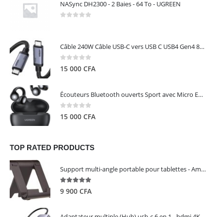
NASync DH2300 - 2 Baies - 64 To - UGREEN
0
out of 5
Câble 240W Câble USB-C vers USB C USB4 Gen4 80Gbps pour Thunderbolt 5/4/3, Premium 18K double écran triple 4K PD3.1 - UGREEN
0
out of 5
15 000
CFA
Écouteurs Bluetooth ouverts Sport avec Micro ENC IPX5 – HiTune S3 UGREEN 45785
0
out of 5
15 000
CFA
TOP RATED PRODUCTS
Support multi-angle portable pour tablettes - Amazon Basics
5.00
out of 5
9 900
CFA
Adaptateur multiple (Hub) usb-c 6 en 1 - hdmi 4K, 3 ports USB 3.0 et lecteur de carte sd tf - UGREEN