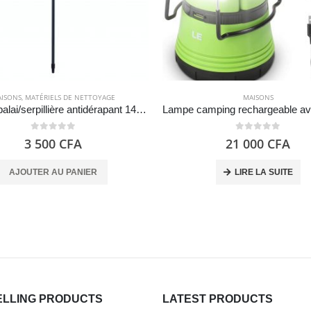
ISONS
,
MATÉRIELS DE NETTOYAGE
MAISONS
Manche balai/serpillière antidérapant 140 cm balai / vadrouille – Bosque Verde
0
out of 5
0
out of 5
3 500
CFA
21 000
CFA
AJOUTER AU PANIER
LIRE LA SUITE
ELLING PRODUCTS
LATEST PRODUCTS