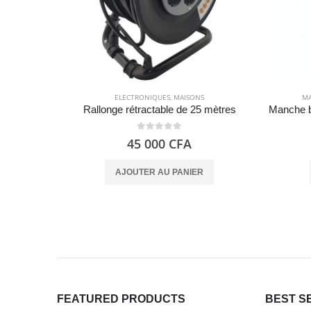
ELECTRONIQUES
,
MAISONS
MA
Rallonge rétractable de 25 mètres
0
out of 5
45 000
CFA
AJOUTER AU PANIER
FEATURED PRODUCTS
BEST S