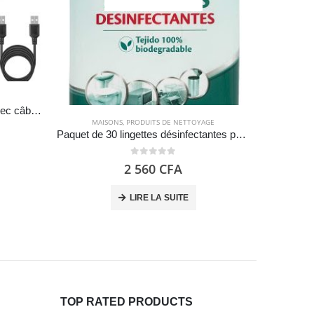
MAI
Lampe camping rechargeable avec câble USB, Lanterne LED 600lm avec 2 mini lampe torche détachable – LE Lighting EVER
MAISONS
,
PRODUITS DE NETTOYAGE
Paquet de 30 lingettes désinfectantes polyvalentes, Éliminent les bactéries, champignons et virus sans javellisant, parfum d’eucalyptus – Sanytol
0
out of 5
2 560
CFA
LIRE LA SUITE
TOP RATED PRODUCTS