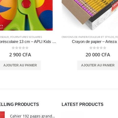
CISEAUX
,
FOURNITURES SCOLAIRES
CRAYONS DE PAPIER/COULEUR ET STYLOS
,
FOU
Ciseaux préscolaire 13 cm – APLI Kids 12815
Crayon de papier – Arteza
0
out of 5
0
out of 5
2 900
CFA
20 000
CFA
AJOUTER AU PANIER
AJOUTER AU PANIER
ELLING PRODUCTS
LATEST PRODUCTS
Cahier 192 pages grands carreaux - Grand format - Brochure dos toilé - 24x32 cm - Papier blanc 90 g - Couverture carte pelliculée couleur aléatoire - Clairefontaine