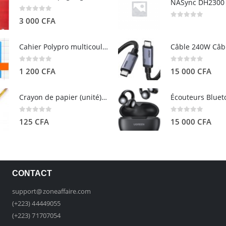
0
out of 5
3 000
CFA
0
out of 5
Cahier Polypro multicouleurs 17×22 96p Grands Carreaux Séyès 90g - CALLIGRAPHE
0
out of 5
0
out of 5
1 200
CFA
15 000
CFA
Crayon de papier (unité) - ARTEZA
0
out of 5
0
out of 5
125
CFA
15 000
CFA
CONTACT
support@zoneaffaire.com
(+223) 44449055
(+223) 71707054