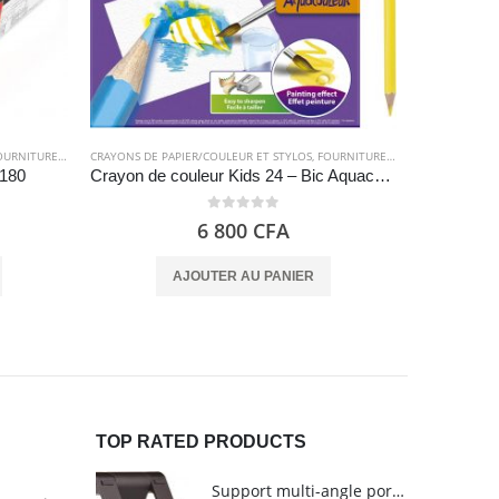
RNITURES SCOLAIRES
CRAYONS DE PAPIER/COULEUR ET STYLOS
,
FOURNITURES SCOLAIRES
FOURNITURE
 180
Crayon de couleur Kids 24 – Bic Aquacouleur
0
out of 5
6 800
CFA
AJOUTER AU PANIER
TOP RATED PRODUCTS
Support multi-angle portable pour tablettes - Amazon Basics