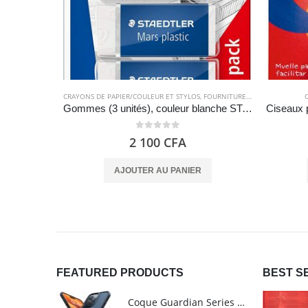
CRAYONS DE PAPIER/COULEUR ET STYLOS
,
FOURNITURES SCOLAIRES
Gommes (3 unités), couleur blanche STAEDTLER Mars Plastic
0
out of 5
2 100
CFA
AJOUTER AU PANIER
FEATURED PRODUCTS
BEST S
Coque Guardian Series mate antichoc pour iPhone 15 Pro Max avec Magsafe Noir - Torras