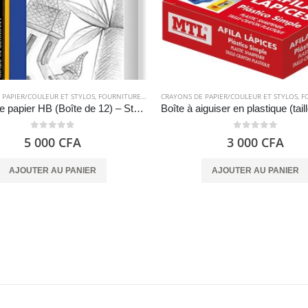
 PAPIER/COULEUR ET STYLOS
,
FOURNITURES SCOLAIRES
CRAYONS DE PAPIER/COULEUR ET STYLOS
,
FOU
Crayon de papier HB (Boîte de 12) – Staedtler
0
out of 5
0
out of 5
5 000
CFA
3 000
CFA
AJOUTER AU PANIER
AJOUTER AU PANIER