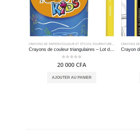
CRAYONS DE PAPIER/COULEUR ET STYLOS
,
FOURNITURES SCOLAIRES
CRAYONS DE
Crayons de couleur triangulaires – Lot de 48 crayons de couleurs assorties – BIC Kids Evolution ECOlutions
0
out of 5
20 000
CFA
AJOUTER AU PANIER