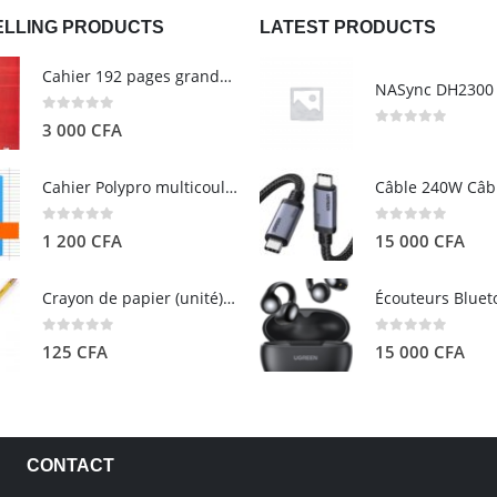
ELLING PRODUCTS
LATEST PRODUCTS
Cahier 192 pages grands carreaux - Grand format - Brochure dos toilé - 24x32 cm - Papier blanc 90 g - Couverture carte pelliculée couleur aléatoire - Clairefontaine
0
out of 5
3 000
CFA
0
out of 5
Cahier Polypro multicouleurs 17×22 96p Grands Carreaux Séyès 90g - CALLIGRAPHE
0
out of 5
0
out of 5
1 200
CFA
15 000
CFA
Crayon de papier (unité) - ARTEZA
0
out of 5
0
out of 5
125
CFA
15 000
CFA
CONTACT