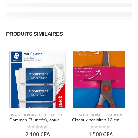
PRODUITS SIMILAIRES
CRAYONS DE PAPIER/COULEUR ET STYLOS
,
FOURNITURES SCOLAIRES
CISEAUX
,
FOURNITURES SCOLAIRES
Gommes (3 unités), couleur blanche STAEDTLER Mars Plastic
Ciseaux scolaires 13 cm – APLI Kids
0
out of 5
0
out of 5
2 100
CFA
1 500
CFA