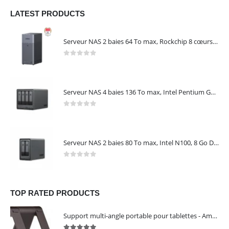
LATEST PRODUCTS
Serveur NAS 2 baies 64 To max, Rockchip 8 cœurs, 4 Go LPDDR4X, Gigabit Ethernet, HDMI 4K, sans disques – NASync DH2300 UGREEN 95087
0
out of 5
Serveur NAS 4 baies 136 To max, Intel Pentium Gold 8505, 8 Go DDR5, 10 GbE + 2,5 GbE, sans disques – NASync DXP4800 Plus UGREEN 35260
0
out of 5
Serveur NAS 2 baies 80 To max, Intel N100, 8 Go DDR5, 2,5 GbE, sans disques – NASync DXP2800 UGREEN 25242
0
out of 5
TOP RATED PRODUCTS
Support multi-angle portable pour tablettes - Amazon Basics