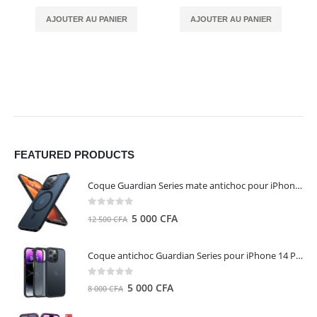
AJOUTER AU PANIER
AJOUTER AU PANIER
FEATURED PRODUCTS
Coque Guardian Series mate antichoc pour iPhone 15 Pro Max avec Magsafe Noir - Torras
0
out of 5
Le
Le
5 000
CFA
12 500
CFA
prix
prix
initial
actuel
Coque antichoc Guardian Series pour iPhone 14 Pro Max - TORRAS
était :
est :
12
5
0
out of 5
Le
Le
5 000
CFA
8 000
CFA
500 CFA.
000 CFA.
prix
prix