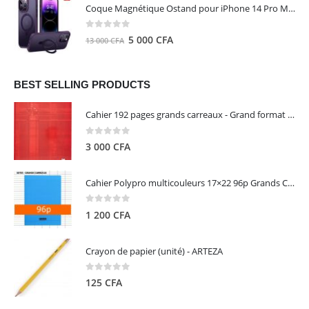
initial
actuel
Coque Magnétique Ostand pour iPhone 14 Pro Max - Violet Foncé - TORRAS
était :
est :
8
5
0
out of 5
Le
Le
5 000
CFA
13 000
CFA
000 CFA.
000 CFA.
prix
prix
initial
actuel
était :
est :
BEST SELLING PRODUCTS
13
5
Cahier 192 pages grands carreaux - Grand format - Brochure dos toilé - 24x32 cm - Papier blanc 90 g - Couverture carte pelliculée couleur aléatoire - Clairefontaine
000 CFA.
000 CFA.
0
out of 5
3 000
CFA
Cahier Polypro multicouleurs 17×22 96p Grands Carreaux Séyès 90g - CALLIGRAPHE
0
out of 5
1 200
CFA
Crayon de papier (unité) - ARTEZA
0
out of 5
125
CFA