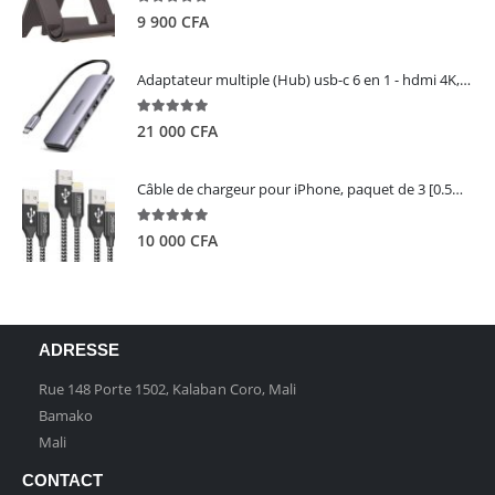
5.00
out of 5
9 900
CFA
Adaptateur multiple (Hub) usb-c 6 en 1 - hdmi 4K, 3 ports USB 3.0 et lecteur de carte sd tf - UGREEN
5.00
out of 5
21 000
CFA
Câble de chargeur pour iPhone, paquet de 3 [0.5M 1M 2M] - GIANAC
5.00
out of 5
10 000
CFA
ADRESSE
Rue 148 Porte 1502, Kalaban Coro, Mali
Bamako
Mali
CONTACT