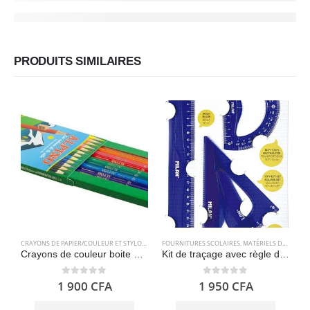
PRODUITS SIMILAIRES
CRAYONS DE PAPIER/COULEUR ET STYLOS
,
FOURNITURES SCOLAIRES
FOURNITURES SCOLAIRES
,
MATÉRIELS DE GÉOMÉTRIE
Crayons de couleur boite de 12 – Alpino 654
Kit de traçage avec règle de 30 cm, carré, biseau et rapporteur – Milan
0
out of 5
0
out of 5
1 900
CFA
1 950
CFA