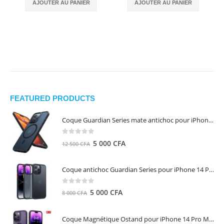
AJOUTER AU PANIER
AJOUTER AU PANIER
FEATURED PRODUCTS
Coque Guardian Series mate antichoc pour iPhone 15 Pro Max avec Magsafe Noir - Torras
0
out of 5
Le
Le
5 000
CFA
12 500
CFA
prix
prix
initial
actuel
Coque antichoc Guardian Series pour iPhone 14 Pro Max - TORRAS
était :
est :
12
5
0
out of 5
Le
Le
5 000
CFA
8 000
CFA
500 CFA.
000 CFA.
prix
prix
initial
actuel
Coque Magnétique Ostand pour iPhone 14 Pro Max - Violet Foncé - TORRAS