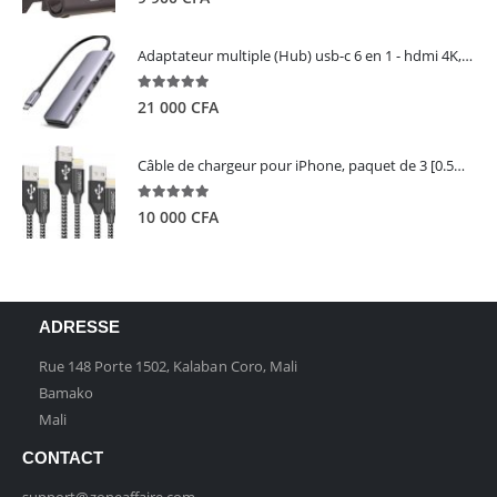
Adaptateur multiple (Hub) usb-c 6 en 1 - hdmi 4K, 3 ports USB 3.0 et lecteur de carte sd tf - UGREEN
5.00
out of 5
21 000
CFA
Câble de chargeur pour iPhone, paquet de 3 [0.5M 1M 2M] - GIANAC
5.00
out of 5
10 000
CFA
ADRESSE
Rue 148 Porte 1502, Kalaban Coro, Mali
Bamako
Mali
CONTACT