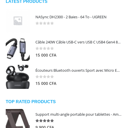
LATEST PRODUCTS
NASync DH2300 - 2 Baies - 64 To - UGREEN
0
out of 5
Câble 240W Câble USB-C vers USB C USB4 Gen4 80Gbps pour Thunderbolt 5/4/3, Premium 18K double écran triple 4K PD3.1 - UGREEN
0
out of 5
15 000
CFA
Écouteurs Bluetooth ouverts Sport avec Micro ENC IPX5 – HiTune S3 UGREEN 45785
0
out of 5
15 000
CFA
TOP RATED PRODUCTS
Support multi-angle portable pour tablettes - Amazon Basics
5.00
out of 5
9 900
CFA