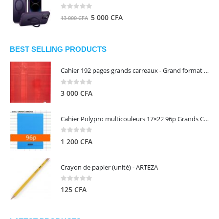
était :
est :
8
5
0
out of 5
Le
Le
5 000
CFA
13 000
CFA
000 CFA.
000 CFA.
prix
prix
initial
actuel
était :
est :
BEST SELLING PRODUCTS
13
5
Cahier 192 pages grands carreaux - Grand format - Brochure dos toilé - 24x32 cm - Papier blanc 90 g - Couverture carte pelliculée couleur aléatoire - Clairefontaine
000 CFA.
000 CFA.
0
out of 5
3 000
CFA
Cahier Polypro multicouleurs 17×22 96p Grands Carreaux Séyès 90g - CALLIGRAPHE
0
out of 5
1 200
CFA
Crayon de papier (unité) - ARTEZA
0
out of 5
125
CFA