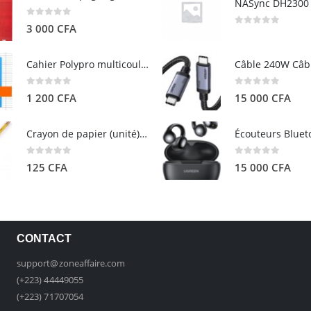
0
out of 5
3 000
CFA
0
out of 5
Cahier Polypro multicouleurs 17×22 96p Grands Carreaux Séyès 90g - CALLIGRAPHE
0
out of 5
0
out of 5
1 200
CFA
15 000
CFA
Crayon de papier (unité) - ARTEZA
0
out of 5
0
out of 5
125
CFA
15 000
CFA
CONTACT
support@zoneaffaire.com
(+223) 44449055
(+223) 71707054