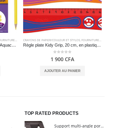
RNITURES SCOLAIRES
CRAYONS DE PAPIER/COULEUR ET STYLOS
,
FOURNITURES SCOLAIRES
CRAYONS DE P
Crayon de couleur Kids 24 – Bic Aquacouleur
Règle plate Kidy Grip, 20 cm, en plastique – Maped
0
out of 5
1 900
CFA
AJOUTER AU PANIER
TOP RATED PRODUCTS
Support multi-angle portable pour tablettes - Amazon Basics