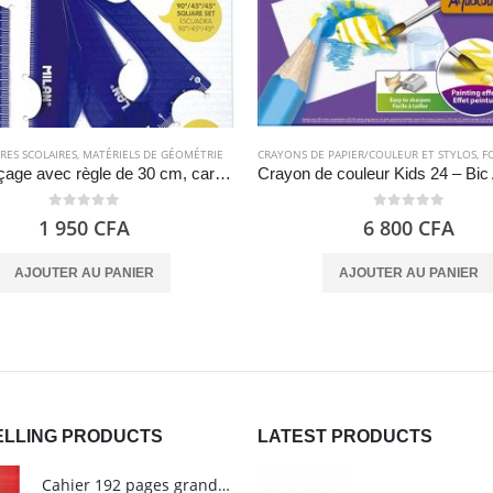
RES SCOLAIRES
,
MATÉRIELS DE GÉOMÉTRIE
CRAYONS DE PAPIER/COULEUR ET STYLOS
,
FOU
Kit de traçage avec règle de 30 cm, carré, biseau et rapporteur – Milan
0
out of 5
0
out of 5
1 950
CFA
6 800
CFA
AJOUTER AU PANIER
AJOUTER AU PANIER
ELLING PRODUCTS
LATEST PRODUCTS
Cahier 192 pages grands carreaux - Grand format - Brochure dos toilé - 24x32 cm - Papier blanc 90 g - Couverture carte pelliculée couleur aléatoire - Clairefontaine