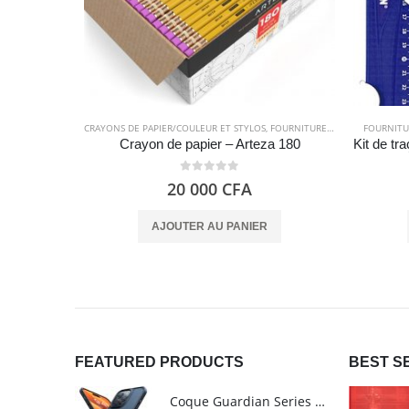
CRAYONS DE PAPIER/COULEUR ET STYLOS
,
FOURNITURES SCOLAIRES
FOURNITU
Crayon de papier – Arteza 180
0
out of 5
20 000
CFA
AJOUTER AU PANIER
FEATURED PRODUCTS
BEST S
Coque Guardian Series mate antichoc pour iPhone 15 Pro Max avec Magsafe Noir - Torras