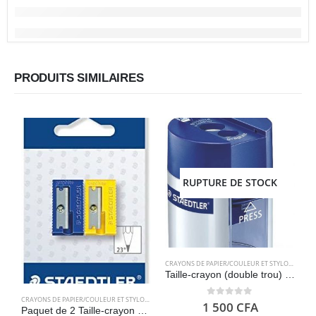
PRODUITS SIMILAIRES
RUPTURE DE STOCK
CRAYONS DE PAPIER/COULEUR ET STYLOS
,
FOURN
Taille-crayon (double trou) STAEDTLER 512001
CRAYONS DE PAPIER/COULEUR ET STYLOS
,
FOURNITURES SCOLAIRES
0
out of 5
1 500
CFA
Paquet de 2 Taille-crayon en plastique – STAEDTLER