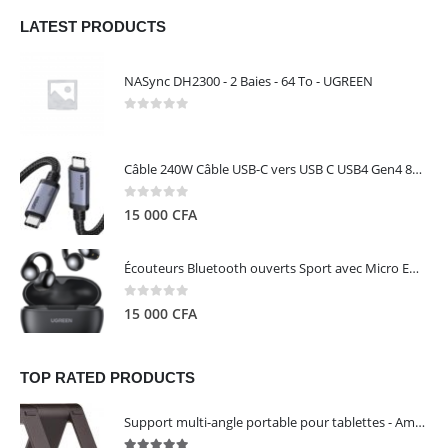
LATEST PRODUCTS
NASync DH2300 - 2 Baies - 64 To - UGREEN
0
out of 5
Câble 240W Câble USB-C vers USB C USB4 Gen4 80Gbps pour Thunderbolt 5/4/3, Premium 18K double écran triple 4K PD3.1 - UGREEN
0
out of 5
15 000
CFA
Écouteurs Bluetooth ouverts Sport avec Micro ENC IPX5 – HiTune S3 UGREEN 45785
0
out of 5
15 000
CFA
TOP RATED PRODUCTS
Support multi-angle portable pour tablettes - Amazon Basics