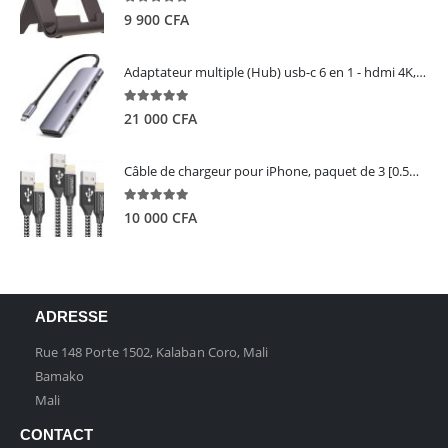
5.00
out of 5
9 900
CFA
Adaptateur multiple (Hub) usb-c 6 en 1 - hdmi 4K, 3 ports USB 3.0 et lecteur de carte sd tf - UGREEN
5.00
out of 5
21 000
CFA
Câble de chargeur pour iPhone, paquet de 3 [0.5M 1M 2M] - GIANAC
5.00
out of 5
10 000
CFA
ADRESSE
Rue 148 Porte 1502, Kalaban Coro, Mali
Bamako
Mali
CONTACT