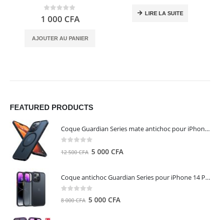
LIRE LA SUITE
0
out of 5
1 000
CFA
AJOUTER AU PANIER
FEATURED PRODUCTS
Coque Guardian Series mate antichoc pour iPhone 15 Pro Max avec Magsafe Noir - Torras
0
out of 5
Le
Le
5 000
CFA
12 500
CFA
prix
prix
initial
actuel
Coque antichoc Guardian Series pour iPhone 14 Pro Max - TORRAS
était :
est :
12
5
0
out of 5
Le
Le
5 000
CFA
8 000
CFA
500 CFA.
000 CFA.
prix
prix