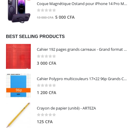
initial
actuel
Coque Magnétique Ostand pour iPhone 14 Pro Max - Violet Foncé - TORRAS
était :
est :
8
5
0
out of 5
Le
Le
5 000
CFA
13 000
CFA
000 CFA.
000 CFA.
prix
prix
initial
actuel
était :
est :
BEST SELLING PRODUCTS
13
5
Cahier 192 pages grands carreaux - Grand format - Brochure dos toilé - 24x32 cm - Papier blanc 90 g - Couverture carte pelliculée couleur aléatoire - Clairefontaine
000 CFA.
000 CFA.
0
out of 5
3 000
CFA
Cahier Polypro multicouleurs 17×22 96p Grands Carreaux Séyès 90g - CALLIGRAPHE
0
out of 5
1 200
CFA
Crayon de papier (unité) - ARTEZA
0
out of 5
125
CFA