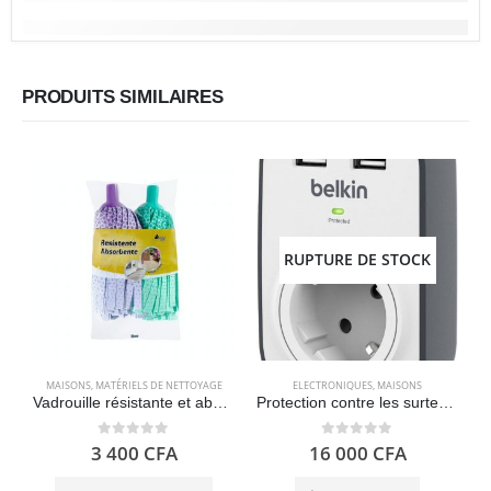
PRODUITS SIMILAIRES
RUPTURE DE STOCK
MAISONS
,
MATÉRIELS DE NETTOYAGE
ELECTRONIQUES
,
MAISONS
Vadrouille résistante et absorbante sols intérieurs et extérieurs – Bosque Verde
Protection contre les surtensions avec une prise et 2 ports de charge USB Belkin BSV103 SurgeCube
0
out of 5
0
out of 5
3 400
CFA
16 000
CFA