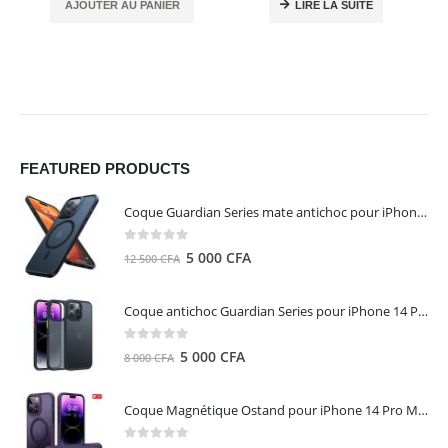
AJOUTER AU PANIER
LIRE LA SUITE
FEATURED PRODUCTS
Coque Guardian Series mate antichoc pour iPhone 15 Pro Max avec Magsafe Noir - Torras
0
out of 5
Le
Le
5 000
CFA
12 500
CFA
prix
prix
initial
actuel
Coque antichoc Guardian Series pour iPhone 14 Pro Max - TORRAS
était :
est :
12
5
0
out of 5
Le
Le
5 000
CFA
8 000
CFA
500 CFA.
000 CFA.
prix
prix
initial
actuel
Coque Magnétique Ostand pour iPhone 14 Pro Max - Violet Foncé - TORRAS
était :
est :
8
5