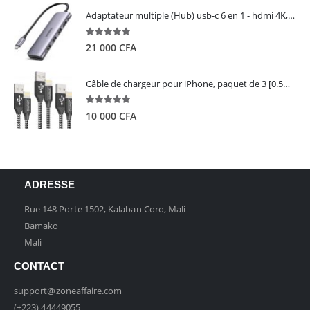
Adaptateur multiple (Hub) usb-c 6 en 1 - hdmi 4K, 3 ports USB 3.0 et lecteur de carte sd tf - UGREEN
5.00
out of 5
21 000
CFA
Câble de chargeur pour iPhone, paquet de 3 [0.5M 1M 2M] - GIANAC
5.00
out of 5
10 000
CFA
ADRESSE
Rue 148 Porte 1502, Kalaban Coro, Mali
Bamako
Mali
CONTACT
support@zoneaffaire.com
(+223) 44449055