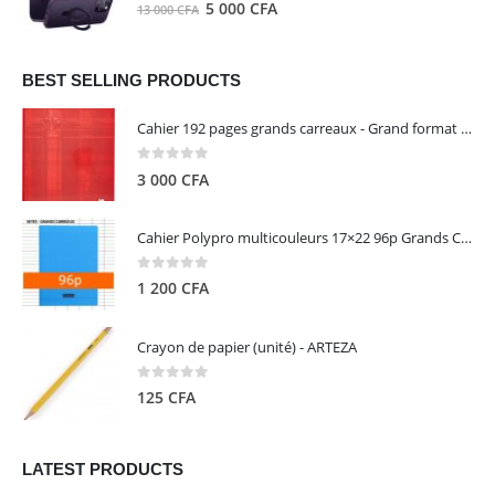
0
out of 5
Le
Le
5 000
CFA
13 000
CFA
000 CFA.
000 CFA.
prix
prix
initial
actuel
était :
est :
BEST SELLING PRODUCTS
13
5
Cahier 192 pages grands carreaux - Grand format - Brochure dos toilé - 24x32 cm - Papier blanc 90 g - Couverture carte pelliculée couleur aléatoire - Clairefontaine
000 CFA.
000 CFA.
0
out of 5
3 000
CFA
Cahier Polypro multicouleurs 17×22 96p Grands Carreaux Séyès 90g - CALLIGRAPHE
0
out of 5
1 200
CFA
Crayon de papier (unité) - ARTEZA
0
out of 5
125
CFA
LATEST PRODUCTS