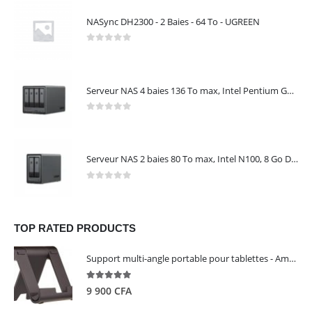
NASync DH2300 - 2 Baies - 64 To - UGREEN
0
out of 5
Serveur NAS 4 baies 136 To max, Intel Pentium Gold 8505, 8 Go DDR5, 10 GbE + 2,5 GbE, sans disques – NASync DXP4800 Plus UGREEN 35260
0
out of 5
Serveur NAS 2 baies 80 To max, Intel N100, 8 Go DDR5, 2,5 GbE, sans disques – NASync DXP2800 UGREEN 25242
0
out of 5
TOP RATED PRODUCTS
Support multi-angle portable pour tablettes - Amazon Basics
5.00
out of 5
9 900
CFA