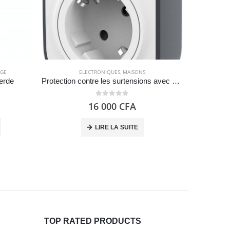
AGE
ELECTRONIQUES
,
MAISONS
MAI
Verde
Protection contre les surtensions avec une prise et 2 ports de charge USB Belkin BSV103 SurgeCube
0
out of 5
16 000
CFA
LIRE LA SUITE
TOP RATED PRODUCTS