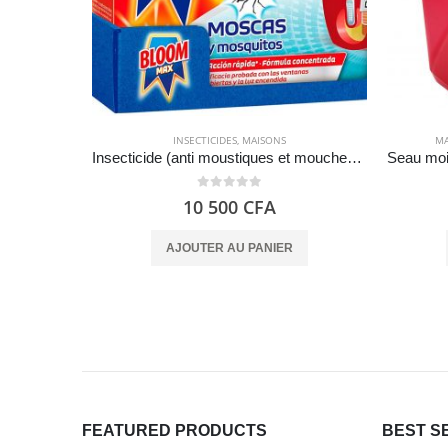
INSECTICIDES
,
MAISONS
MA
Insecticide (anti moustiques et mouches) électrique liquide rechargeable (Pack de 2) – Bloom Max
0
out of 5
10 500
CFA
AJOUTER AU PANIER
FEATURED PRODUCTS
BEST S