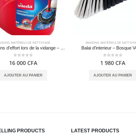
ISONS
,
MATÉRIELS DE NETTOYAGE
MAISONS
,
MATÉRIELS DE NETTOY
Seau moins d’effort lors de la vidange – Vileda
Balai d’interieur – Bosque 
0
out of 5
0
out of 5
16 000
CFA
1 980
CFA
AJOUTER AU PANIER
AJOUTER AU PANIER
ELLING PRODUCTS
LATEST PRODUCTS