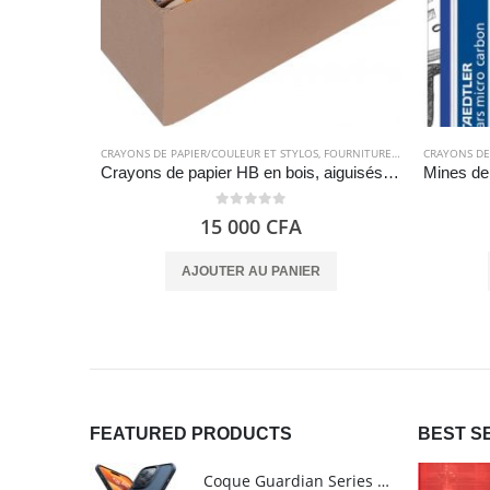
CRAYONS DE PAPIER/COULEUR ET STYLOS
,
FOURNITURES SCOLAIRES
CRAYONS DE
Crayons de papier HB en bois, aiguisés, paquet de 150 – Amazon Basics
0
out of 5
15 000
CFA
AJOUTER AU PANIER
FEATURED PRODUCTS
BEST S
Coque Guardian Series mate antichoc pour iPhone 15 Pro Max avec Magsafe Noir - Torras