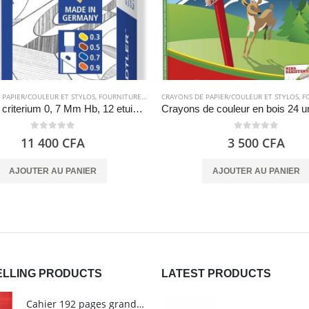
 PAPIER/COULEUR ET STYLOS
,
FOURNITURES SCOLAIRES
CRAYONS DE PAPIER/COULEUR ET STYLOS
,
PAPETERIES
,
FOU
Mines de criterium 0, 7 Mm Hb, 12 etuis Mars Micro Carbon 250 – Staedtler
0
out of 5
0
out of 5
11 400
CFA
3 500
CFA
AJOUTER AU PANIER
AJOUTER AU PANIER
ELLING PRODUCTS
LATEST PRODUCTS
Cahier 192 pages grands carreaux - Grand format - Brochure dos toilé - 24x32 cm - Papier blanc 90 g - Couverture carte pelliculée couleur aléatoire - Clairefontaine