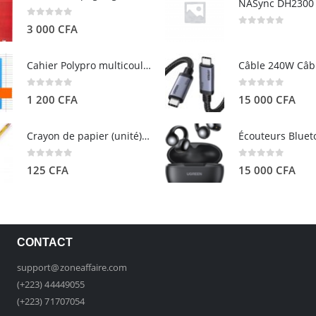
0
out of 5
3 000
CFA
0
out of 5
Cahier Polypro multicouleurs 17×22 96p Grands Carreaux Séyès 90g - CALLIGRAPHE
0
out of 5
0
out of 5
1 200
CFA
15 000
CFA
Crayon de papier (unité) - ARTEZA
0
out of 5
0
out of 5
125
CFA
15 000
CFA
CONTACT
support@zoneaffaire.com
(+223) 44449055
(+223) 71707054