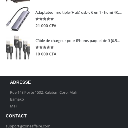
Adaptateur multiple (Hub) usb-c 6 en 1 - hdmi 4K, 3 ports USB 3.0 et lecteur de carte sd tf - UGREEN
5.00
out of 5
21 000
CFA
Câble de chargeur pour iPhone, paquet de 3 [0.5M 1M 2M] - GIANAC
5.00
out of 5
10 000
CFA
ADRESSE
Rue 148 Porte 1502, Kalaban Coro, Mali
Bamako
Mali
CONTACT
support@zoneaffaire.com