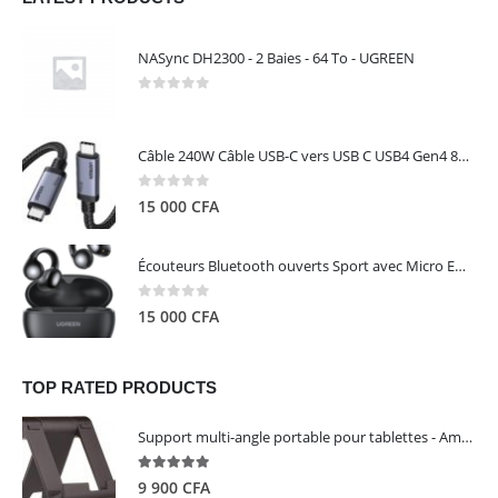
NASync DH2300 - 2 Baies - 64 To - UGREEN
0
out of 5
Câble 240W Câble USB-C vers USB C USB4 Gen4 80Gbps pour Thunderbolt 5/4/3, Premium 18K double écran triple 4K PD3.1 - UGREEN
0
out of 5
15 000
CFA
Écouteurs Bluetooth ouverts Sport avec Micro ENC IPX5 – HiTune S3 UGREEN 45785
0
out of 5
15 000
CFA
TOP RATED PRODUCTS
Support multi-angle portable pour tablettes - Amazon Basics
5.00
out of 5
9 900
CFA