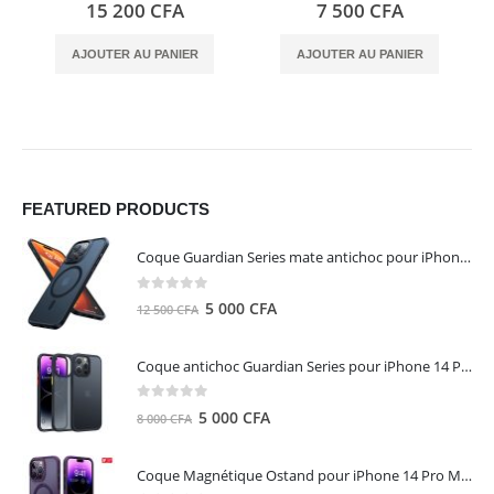
0
out of 5
0
out of 5
15 200
CFA
7 500
CFA
AJOUTER AU PANIER
AJOUTER AU PANIER
FEATURED PRODUCTS
Coque Guardian Series mate antichoc pour iPhone 15 Pro Max avec Magsafe Noir - Torras
0
out of 5
Le
Le
5 000
CFA
12 500
CFA
prix
prix
initial
actuel
Coque antichoc Guardian Series pour iPhone 14 Pro Max - TORRAS
était :
est :
12
5
0
out of 5
Le
Le
5 000
CFA
8 000
CFA
500 CFA.
000 CFA.
prix
prix
initial
actuel
Coque Magnétique Ostand pour iPhone 14 Pro Max - Violet Foncé - TORRAS
était :
est :