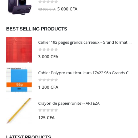
8
5
0
out of 5
Le
Le
5 000
CFA
13 000
CFA
000 CFA.
000 CFA.
prix
prix
initial
actuel
était :
est :
BEST SELLING PRODUCTS
13
5
Cahier 192 pages grands carreaux - Grand format - Brochure dos toilé - 24x32 cm - Papier blanc 90 g - Couverture carte pelliculée couleur aléatoire - Clairefontaine
000 CFA.
000 CFA.
0
out of 5
3 000
CFA
Cahier Polypro multicouleurs 17×22 96p Grands Carreaux Séyès 90g - CALLIGRAPHE
0
out of 5
1 200
CFA
Crayon de papier (unité) - ARTEZA
0
out of 5
125
CFA
LATEST PRODUCTS