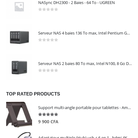
NASync DH2300 - 2 Baies - 64 To - UGREEN
0
out of 5
Serveur NAS 4 baies 136 To max, Intel Pentium Gold 8505, 8 Go DDR5, 10 GbE + 2,5 GbE, sans disques – NASync DXP4800 Plus UGREEN 35260
0
out of 5
Serveur NAS 2 baies 80 To max, Intel N100, 8 Go DDR5, 2,5 GbE, sans disques – NASync DXP2800 UGREEN 25242
0
out of 5
TOP RATED PRODUCTS
Support multi-angle portable pour tablettes - Amazon Basics
5.00
out of 5
9 900
CFA
Adaptateur multiple (Hub) usb-c 6 en 1 - hdmi 4K, 3 ports USB 3.0 et lecteur de carte sd tf - UGREEN