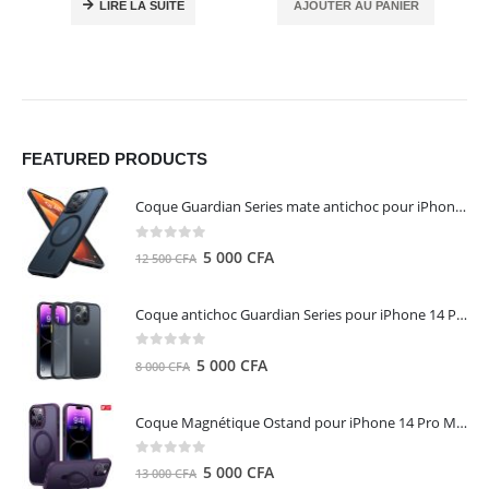
LIRE LA SUITE
AJOUTER AU PANIER
FEATURED PRODUCTS
Coque Guardian Series mate antichoc pour iPhone 15 Pro Max avec Magsafe Noir - Torras
0
out of 5
Le
Le
5 000
CFA
12 500
CFA
prix
prix
initial
actuel
Coque antichoc Guardian Series pour iPhone 14 Pro Max - TORRAS
était :
est :
12
5
0
out of 5
Le
Le
5 000
CFA
8 000
CFA
500 CFA.
000 CFA.
prix
prix
initial
actuel
Coque Magnétique Ostand pour iPhone 14 Pro Max - Violet Foncé - TORRAS
était :
est :
8
5
0
out of 5
Le
Le
5 000
CFA
13 000
CFA
000 CFA.
000 CFA.