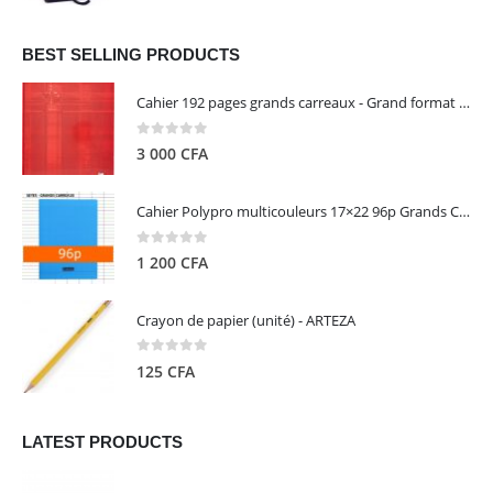
prix
prix
initial
actuel
était :
est :
BEST SELLING PRODUCTS
13
5
Cahier 192 pages grands carreaux - Grand format - Brochure dos toilé - 24x32 cm - Papier blanc 90 g - Couverture carte pelliculée couleur aléatoire - Clairefontaine
000 CFA.
000 CFA.
0
out of 5
3 000
CFA
Cahier Polypro multicouleurs 17×22 96p Grands Carreaux Séyès 90g - CALLIGRAPHE
0
out of 5
1 200
CFA
Crayon de papier (unité) - ARTEZA
0
out of 5
125
CFA
LATEST PRODUCTS