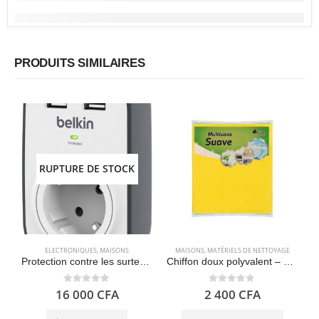
PRODUITS SIMILAIRES
RUPTURE DE STOCK
ELECTRONIQUES
,
MAISONS
MAISONS
,
MATÉRIELS DE NETTOYAGE
Protection contre les surtensions avec une prise et 2 ports de charge USB Belkin BSV103 SurgeCube
Chiffon doux polyvalent – Bosque Verde
0
out of 5
0
out of 5
16 000
CFA
2 400
CFA