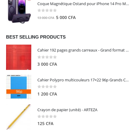
initial
actuel
Coque Magnétique Ostand pour iPhone 14 Pro Max - Violet Foncé - TORRAS
était :
est :
8
5
0
out of 5
Le
Le
5 000
CFA
13 000
CFA
000 CFA.
000 CFA.
prix
prix
initial
actuel
était :
est :
BEST SELLING PRODUCTS
13
5
Cahier 192 pages grands carreaux - Grand format - Brochure dos toilé - 24x32 cm - Papier blanc 90 g - Couverture carte pelliculée couleur aléatoire - Clairefontaine
000 CFA.
000 CFA.
0
out of 5
3 000
CFA
Cahier Polypro multicouleurs 17×22 96p Grands Carreaux Séyès 90g - CALLIGRAPHE
0
out of 5
1 200
CFA
Crayon de papier (unité) - ARTEZA
0
out of 5
125
CFA