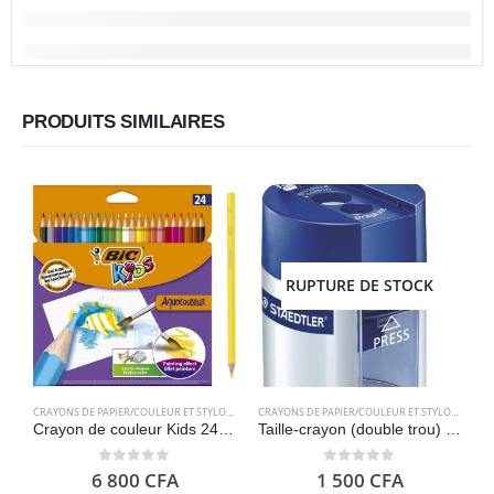
PRODUITS SIMILAIRES
RUPTURE DE STOCK
CRAYONS DE PAPIER/COULEUR ET STYLOS
,
FOURNITURES SCOLAIRES
CRAYONS DE PAPIER/COULEUR ET STYLOS
,
FOURN
Crayon de couleur Kids 24 – Bic Aquacouleur
Taille-crayon (double trou) STAEDTLER 512001
0
out of 5
0
out of 5
6 800
CFA
1 500
CFA