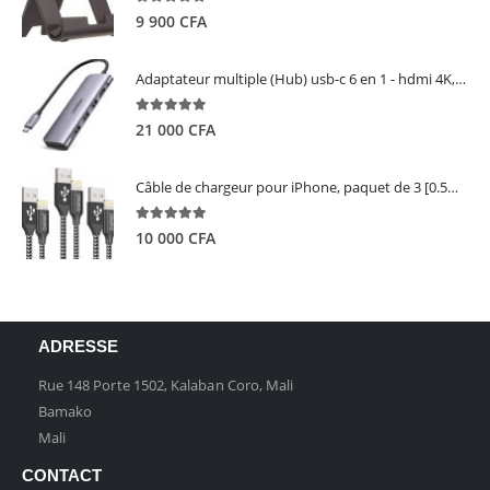
5.00
out of 5
9 900
CFA
Adaptateur multiple (Hub) usb-c 6 en 1 - hdmi 4K, 3 ports USB 3.0 et lecteur de carte sd tf - UGREEN
5.00
out of 5
21 000
CFA
Câble de chargeur pour iPhone, paquet de 3 [0.5M 1M 2M] - GIANAC
5.00
out of 5
10 000
CFA
ADRESSE
Rue 148 Porte 1502, Kalaban Coro, Mali
Bamako
Mali
CONTACT