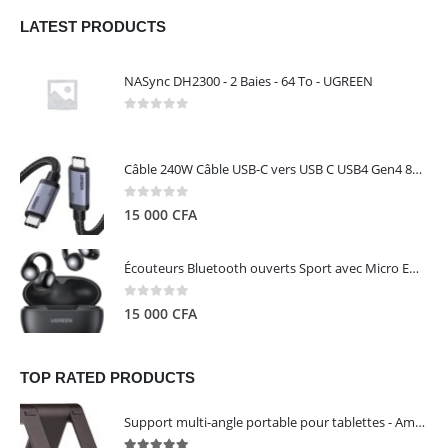
LATEST PRODUCTS
NASync DH2300 - 2 Baies - 64 To - UGREEN
0
out of 5
Câble 240W Câble USB-C vers USB C USB4 Gen4 80Gbps pour Thunderbolt 5/4/3, Premium 18K double écran triple 4K PD3.1 - UGREEN
0
out of 5
15 000
CFA
Écouteurs Bluetooth ouverts Sport avec Micro ENC IPX5 – HiTune S3 UGREEN 45785
0
out of 5
15 000
CFA
TOP RATED PRODUCTS
Support multi-angle portable pour tablettes - Amazon Basics