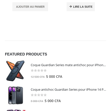
AJOUTER AU PANIER
LIRE LA SUITE
FEATURED PRODUCTS
Coque Guardian Series mate antichoc pour iPhone 15 Pro Max avec Magsafe Noir - Torras
0
out of 5
Le
Le
5 000
CFA
12 500
CFA
prix
prix
initial
actuel
Coque antichoc Guardian Series pour iPhone 14 Pro Max - TORRAS
était :
est :
12
5
0
out of 5
Le
Le
5 000
CFA
8 000
CFA
500 CFA.
000 CFA.
prix
prix