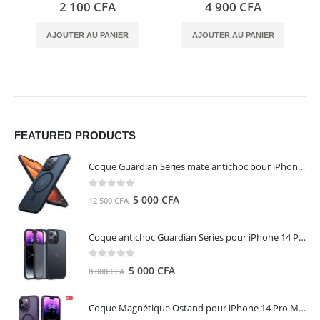
0
out of 5
0
out of 5
2 100
CFA
4 900
CFA
AJOUTER AU PANIER
AJOUTER AU PANIER
FEATURED PRODUCTS
Coque Guardian Series mate antichoc pour iPhone 15 Pro Max avec Magsafe Noir - Torras
0
out of 5
Le
Le
5 000
CFA
12 500
CFA
prix
prix
initial
actuel
Coque antichoc Guardian Series pour iPhone 14 Pro Max - TORRAS
était :
est :
12
5
0
out of 5
Le
Le
5 000
CFA
8 000
CFA
500 CFA.
000 CFA.
prix
prix
initial
actuel
Coque Magnétique Ostand pour iPhone 14 Pro Max - Violet Foncé - TORRAS
était :
est :