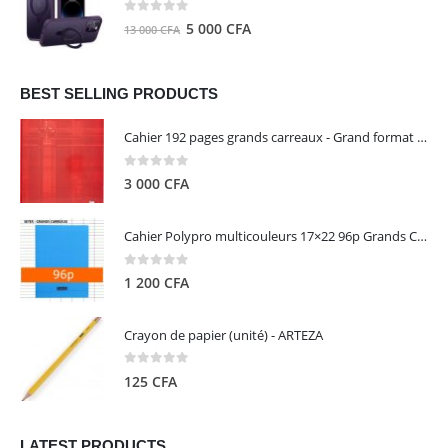
8
5
0
out of 5
Le
Le
5 000
CFA
13 000
CFA
000 CFA.
000 CFA.
prix
prix
initial
actuel
était :
est :
BEST SELLING PRODUCTS
13
5
Cahier 192 pages grands carreaux - Grand format - Brochure dos toilé - 24x32 cm - Papier blanc 90 g - Couverture carte pelliculée couleur aléatoire - Clairefontaine
000 CFA.
000 CFA.
0
out of 5
3 000
CFA
Cahier Polypro multicouleurs 17×22 96p Grands Carreaux Séyès 90g - CALLIGRAPHE
0
out of 5
1 200
CFA
Crayon de papier (unité) - ARTEZA
0
out of 5
125
CFA
LATEST PRODUCTS