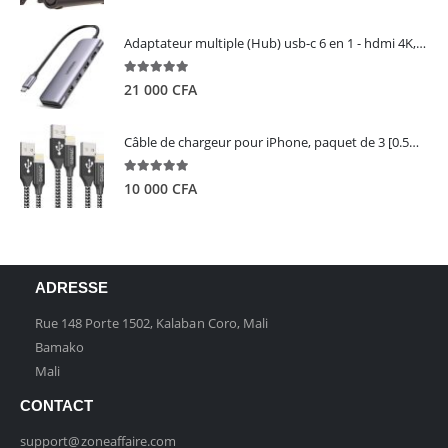
Adaptateur multiple (Hub) usb-c 6 en 1 - hdmi 4K, 3 ports USB 3.0 et lecteur de carte sd tf - UGREEN
5.00
out of 5
21 000
CFA
Câble de chargeur pour iPhone, paquet de 3 [0.5M 1M 2M] - GIANAC
5.00
out of 5
10 000
CFA
ADRESSE
Rue 148 Porte 1502, Kalaban Coro, Mali
Bamako
Mali
CONTACT
support@zoneaffaire.com