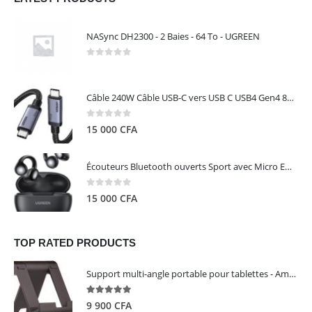
NASync DH2300 - 2 Baies - 64 To - UGREEN
0
out of 5
Câble 240W Câble USB-C vers USB C USB4 Gen4 80Gbps pour Thunderbolt 5/4/3, Premium 18K double écran triple 4K PD3.1 - UGREEN
0
out of 5
15 000
CFA
Écouteurs Bluetooth ouverts Sport avec Micro ENC IPX5 – HiTune S3 UGREEN 45785
0
out of 5
15 000
CFA
TOP RATED PRODUCTS
Support multi-angle portable pour tablettes - Amazon Basics
5.00
out of 5
9 900
CFA