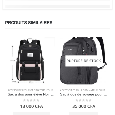
PRODUITS SIMILAIRES
RUPTURE DE STOCK
ACCESSOIRES POUR ORDINATEUR
,
FOURNITURES SCOLAIRES
ACCESSOIRES POUR ORDINATEUR
,
SACS
,
FOURNITURES SCOLAIRES
Sac a dos pour élève Noir – B28-Noir
Sac à dos de voyage pour ordinateur portable 17.3 hydrofuge – KROSER
0
out of 5
0
out of 5
13 000
CFA
35 000
CFA