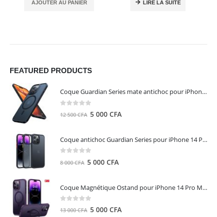
AJOUTER AU PANIER
LIRE LA SUITE
FEATURED PRODUCTS
Coque Guardian Series mate antichoc pour iPhone 15 Pro Max avec Magsafe Noir - Torras
0
out of 5
Le
Le
5 000
CFA
12 500
CFA
prix
prix
initial
actuel
Coque antichoc Guardian Series pour iPhone 14 Pro Max - TORRAS
était :
est :
12
5
0
out of 5
Le
Le
5 000
CFA
8 000
CFA
500 CFA.
000 CFA.
prix
prix
initial
actuel
Coque Magnétique Ostand pour iPhone 14 Pro Max - Violet Foncé - TORRAS
était :
est :
8
5
0
out of 5
Le
Le
5 000
CFA
13 000
CFA
000 CFA.
000 CFA.