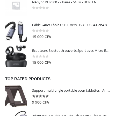
NASync DH2300 - 2 Baies - 64 To - UGREEN
0
out of 5
Câble 240W Câble USB-C vers USB C USB4 Gen4 80Gbps pour Thunderbolt 5/4/3, Premium 18K double écran triple 4K PD3.1 - UGREEN
0
out of 5
15 000
CFA
Écouteurs Bluetooth ouverts Sport avec Micro ENC IPX5 – HiTune S3 UGREEN 45785
0
out of 5
15 000
CFA
TOP RATED PRODUCTS
Support multi-angle portable pour tablettes - Amazon Basics
5.00
out of 5
9 900
CFA
Adaptateur multiple (Hub) usb-c 6 en 1 - hdmi 4K, 3 ports USB 3.0 et lecteur de carte sd tf - UGREEN