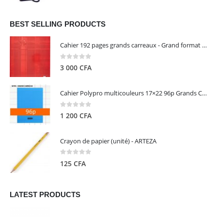
prix
prix
initial
actuel
était :
est :
BEST SELLING PRODUCTS
13
5
Cahier 192 pages grands carreaux - Grand format - Brochure dos toilé - 24x32 cm - Papier blanc 90 g - Couverture carte pelliculée couleur aléatoire - Clairefontaine
000 CFA.
000 CFA.
0
out of 5
3 000
CFA
Cahier Polypro multicouleurs 17×22 96p Grands Carreaux Séyès 90g - CALLIGRAPHE
0
out of 5
1 200
CFA
Crayon de papier (unité) - ARTEZA
0
out of 5
125
CFA
LATEST PRODUCTS