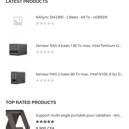
LATEST PRODUCTS
NASync DH2300 - 2 Baies - 64 To - UGREEN
0
out of 5
Serveur NAS 4 baies 136 To max, Intel Pentium Gold 8505, 8 Go DDR5, 10 GbE + 2,5 GbE, sans disques – NASync DXP4800 Plus UGREEN 35260
0
out of 5
Serveur NAS 2 baies 80 To max, Intel N100, 8 Go DDR5, 2,5 GbE, sans disques – NASync DXP2800 UGREEN 25242
0
out of 5
TOP RATED PRODUCTS
Support multi-angle portable pour tablettes - Amazon Basics
5.00
out of 5
9 900
CFA