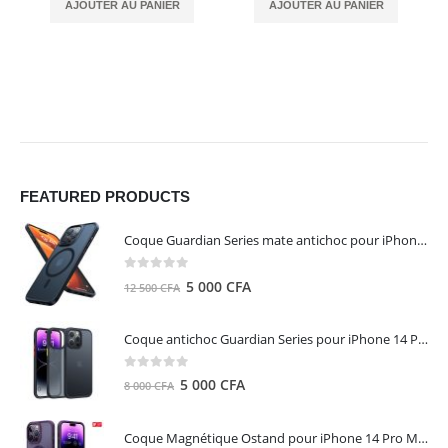
AJOUTER AU PANIER
AJOUTER AU PANIER
FEATURED PRODUCTS
Coque Guardian Series mate antichoc pour iPhone 15 Pro Max avec Magsafe Noir - Torras
0
out of 5
Le
Le
5 000
CFA
12 500
CFA
prix
prix
initial
actuel
Coque antichoc Guardian Series pour iPhone 14 Pro Max - TORRAS
était :
est :
12
5
0
out of 5
Le
Le
5 000
CFA
8 000
CFA
500 CFA.
000 CFA.
prix
prix
initial
actuel
Coque Magnétique Ostand pour iPhone 14 Pro Max - Violet Foncé - TORRAS