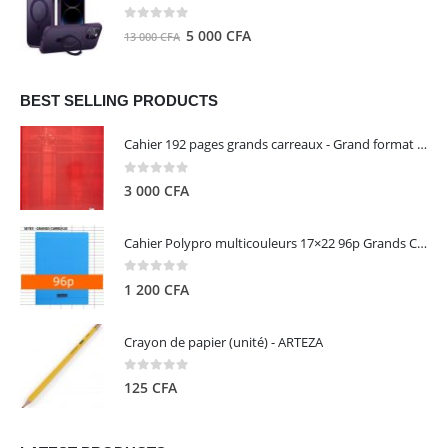
était :
est :
8
5
0
out of 5
Le
Le
5 000
CFA
13 000
CFA
000 CFA.
000 CFA.
prix
prix
initial
actuel
était :
est :
BEST SELLING PRODUCTS
13
5
Cahier 192 pages grands carreaux - Grand format - Brochure dos toilé - 24x32 cm - Papier blanc 90 g - Couverture carte pelliculée couleur aléatoire - Clairefontaine
000 CFA.
000 CFA.
0
out of 5
3 000
CFA
Cahier Polypro multicouleurs 17×22 96p Grands Carreaux Séyès 90g - CALLIGRAPHE
0
out of 5
1 200
CFA
Crayon de papier (unité) - ARTEZA
0
out of 5
125
CFA