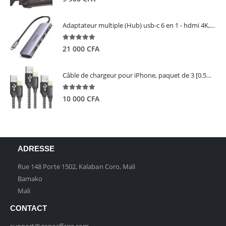
Adaptateur multiple (Hub) usb-c 6 en 1 - hdmi 4K, 3 ports USB 3.0 et lecteur de carte sd tf - UGREEN
5.00
out of 5
21 000
CFA
Câble de chargeur pour iPhone, paquet de 3 [0.5M 1M 2M] - GIANAC
5.00
out of 5
10 000
CFA
ADRESSE
Rue 148 Porte 1502, Kalaban Coro, Mali
Bamako
Mali
CONTACT