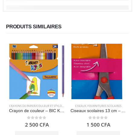
PRODUITS SIMILAIRES
CRAYONS DE PAPIER/COULEUR ET STYLOS
,
FOURNITURES SCOLAIRES
CISEAUX
,
FOURNITURES SCOLAIRES
Crayon de couleur – BIC Kids Tropicolors 24
Ciseaux scolaires 13 cm – APLI Kids
0
out of 5
0
out of 5
2 500
CFA
1 500
CFA