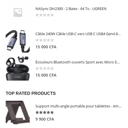
NASync DH2300 - 2 Baies - 64 To - UGREEN
0
out of 5
Câble 240W Câble USB-C vers USB C USB4 Gen4 80Gbps pour Thunderbolt 5/4/3, Premium 18K double écran triple 4K PD3.1 - UGREEN
0
out of 5
15 000
CFA
Écouteurs Bluetooth ouverts Sport avec Micro ENC IPX5 – HiTune S3 UGREEN 45785
0
out of 5
15 000
CFA
TOP RATED PRODUCTS
Support multi-angle portable pour tablettes - Amazon Basics
5.00
out of 5
9 900
CFA