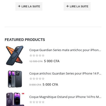
LIRE LA SUITE
LIRE LA SUITE
FEATURED PRODUCTS
Coque Guardian Series mate antichoc pour iPhone 15 Pro Max avec Magsafe Noir - Torras
0
out of 5
Le
Le
5 000
CFA
12 500
CFA
prix
prix
initial
actuel
Coque antichoc Guardian Series pour iPhone 14 Pro Max - TORRAS
était :
est :
12
5
0
out of 5
Le
Le
5 000
CFA
8 000
CFA
500 CFA.
000 CFA.
prix
prix
initial
actuel
Coque Magnétique Ostand pour iPhone 14 Pro Max - Violet Foncé - TORRAS
était :
est :
8
5