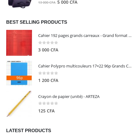
0
out of 5
Le
Le
5 000
CFA
13 000
CFA
000 CFA.
000 CFA.
prix
prix
initial
actuel
était :
est :
BEST SELLING PRODUCTS
13
5
Cahier 192 pages grands carreaux - Grand format - Brochure dos toilé - 24x32 cm - Papier blanc 90 g - Couverture carte pelliculée couleur aléatoire - Clairefontaine
000 CFA.
000 CFA.
0
out of 5
3 000
CFA
Cahier Polypro multicouleurs 17×22 96p Grands Carreaux Séyès 90g - CALLIGRAPHE
0
out of 5
1 200
CFA
Crayon de papier (unité) - ARTEZA
0
out of 5
125
CFA
LATEST PRODUCTS