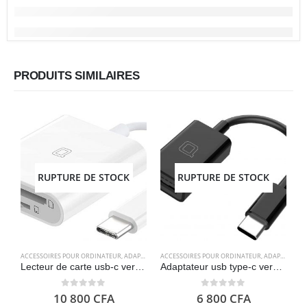
PRODUITS SIMILAIRES
RUPTURE DE STOCK
RUPTURE DE STOCK
A
ACCESSOIRES POUR ORDINATEUR
,
ADAPTATEURS
ACCESSOIRES POUR ORDINATEUR
,
ELECTRONIQUES
,
ADAPTATEURS
Lecteur de carte usb-c vers SD / MicroSD – Nonda
Adaptateur usb type-c vers usb 3.0, adaptateur thunderbolt 3 vers usb femelle – Noir – Nonda
0
out of 5
0
out of 5
10 800
CFA
6 800
CFA