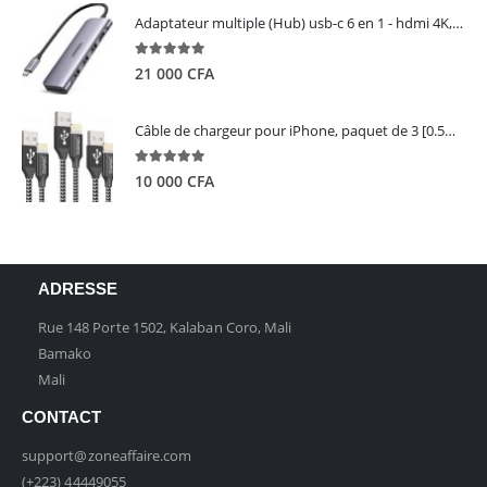
Adaptateur multiple (Hub) usb-c 6 en 1 - hdmi 4K, 3 ports USB 3.0 et lecteur de carte sd tf - UGREEN
5.00
out of 5
21 000
CFA
Câble de chargeur pour iPhone, paquet de 3 [0.5M 1M 2M] - GIANAC
5.00
out of 5
10 000
CFA
ADRESSE
Rue 148 Porte 1502, Kalaban Coro, Mali
Bamako
Mali
CONTACT
support@zoneaffaire.com
(+223) 44449055