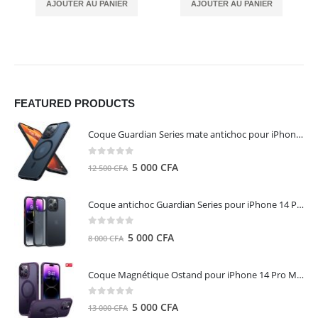
AJOUTER AU PANIER
AJOUTER AU PANIER
FEATURED PRODUCTS
Coque Guardian Series mate antichoc pour iPhone 15 Pro Max avec Magsafe Noir - Torras
0
out of 5
Le
Le
5 000
CFA
12 500
CFA
prix
prix
initial
actuel
Coque antichoc Guardian Series pour iPhone 14 Pro Max - TORRAS
était :
est :
12
5
0
out of 5
Le
Le
5 000
CFA
8 000
CFA
500 CFA.
000 CFA.
prix
prix
initial
actuel
Coque Magnétique Ostand pour iPhone 14 Pro Max - Violet Foncé - TORRAS
était :
est :
8
5
0
out of 5
Le
Le
5 000
CFA
13 000
CFA
000 CFA.
000 CFA.