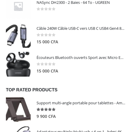
NASync DH2300 - 2 Baies - 64 To - UGREEN
0
out of 5
Câble 240W Câble USB-C vers USB C USB4 Gen4 80Gbps pour Thunderbolt 5/4/3, Premium 18K double écran triple 4K PD3.1 - UGREEN
0
out of 5
15 000
CFA
Écouteurs Bluetooth ouverts Sport avec Micro ENC IPX5 – HiTune S3 UGREEN 45785
0
out of 5
15 000
CFA
TOP RATED PRODUCTS
Support multi-angle portable pour tablettes - Amazon Basics
5.00
out of 5
9 900
CFA
Adaptateur multiple (Hub) usb-c 6 en 1 - hdmi 4K, 3 ports USB 3.0 et lecteur de carte sd tf - UGREEN