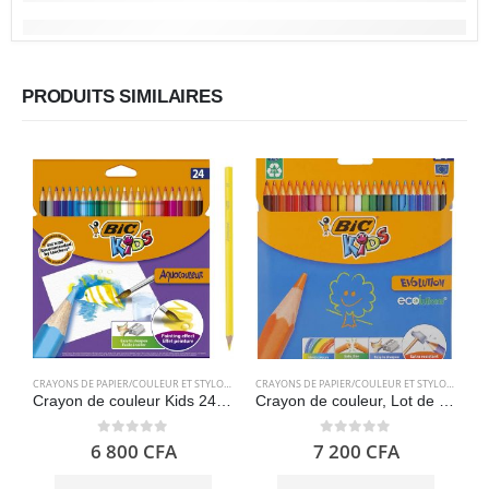
PRODUITS SIMILAIRES
CRAYONS DE PAPIER/COULEUR ET STYLOS
,
FOURNITURES SCOLAIRES
CRAYONS DE PAPIER/COULEUR ET STYLOS
,
FOURN
Crayon de couleur Kids 24 – Bic Aquacouleur
Crayon de couleur, Lot de 24 crayons de couleur – BIC Kids Evolution ECOlutions
0
out of 5
0
out of 5
6 800
CFA
7 200
CFA