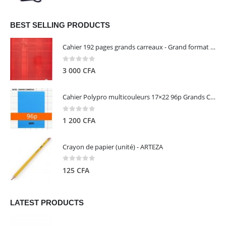
prix
prix
initial
actuel
était :
est :
BEST SELLING PRODUCTS
13
5
Cahier 192 pages grands carreaux - Grand format - Brochure dos toilé - 24x32 cm - Papier blanc 90 g - Couverture carte pelliculée couleur aléatoire - Clairefontaine
000 CFA.
000 CFA.
0
out of 5
3 000
CFA
Cahier Polypro multicouleurs 17×22 96p Grands Carreaux Séyès 90g - CALLIGRAPHE
0
out of 5
1 200
CFA
Crayon de papier (unité) - ARTEZA
0
out of 5
125
CFA
LATEST PRODUCTS