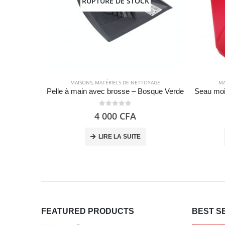
RUPTURE DE STOCK
MAISONS
,
MATÉRIELS DE NETTOYAGE
MA
Pelle à main avec brosse – Bosque Verde
0
out of 5
4 000
CFA
LIRE LA SUITE
FEATURED PRODUCTS
BEST S