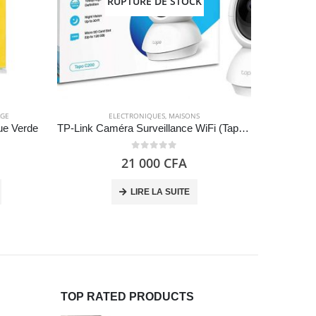
RUPTURE DE STOCK
AGE
ELECTRONIQUES
,
MAISONS
ue Verde
TP-Link Caméra Surveillance WiFi (Tapo C200), camera ip 1080P avec Vision Nocturne Détection de Mouvement, Caméra Bébé avec Audio Bidirectionnel Pan/Tilt
0
out of 5
21 000
CFA
LIRE LA SUITE
TOP RATED PRODUCTS