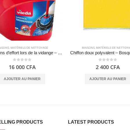
ISONS
,
MATÉRIELS DE NETTOYAGE
MAISONS
,
MATÉRIELS DE NETTOY
Seau moins d’effort lors de la vidange – Vileda
Chiffon doux polyvalent – Bosq
0
out of 5
0
out of 5
16 000
CFA
2 400
CFA
AJOUTER AU PANIER
AJOUTER AU PANIER
ELLING PRODUCTS
LATEST PRODUCTS