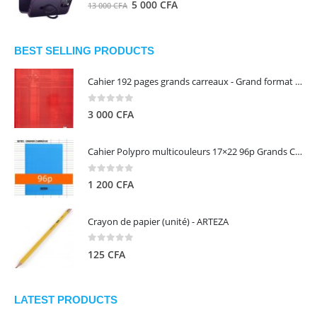
0
out of 5
Le
Le
5 000
CFA
13 000
CFA
000 CFA.
000 CFA.
prix
prix
initial
actuel
était :
est :
BEST SELLING PRODUCTS
13
5
Cahier 192 pages grands carreaux - Grand format - Brochure dos toilé - 24x32 cm - Papier blanc 90 g - Couverture carte pelliculée couleur aléatoire - Clairefontaine
000 CFA.
000 CFA.
0
out of 5
3 000
CFA
Cahier Polypro multicouleurs 17×22 96p Grands Carreaux Séyès 90g - CALLIGRAPHE
0
out of 5
1 200
CFA
Crayon de papier (unité) - ARTEZA
0
out of 5
125
CFA
LATEST PRODUCTS