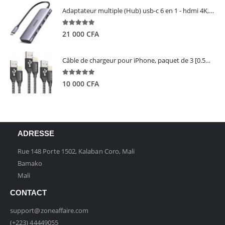
Adaptateur multiple (Hub) usb-c 6 en 1 - hdmi 4K, 3 ports USB 3.0 et lecteur de carte sd tf - UGREEN
5.00
out of 5
21 000
CFA
Câble de chargeur pour iPhone, paquet de 3 [0.5M 1M 2M] - GIANAC
5.00
out of 5
10 000
CFA
ADRESSE
Rue 148 Porte 1502, Kalaban Coro, Mali
Bamako
Mali
CONTACT
support@zoneaffaire.com
(+223) 44449055