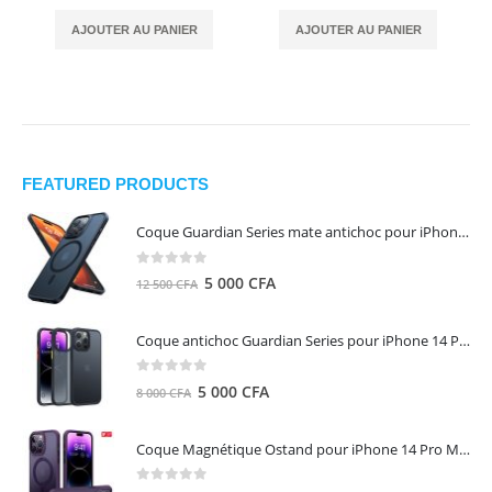
AJOUTER AU PANIER
AJOUTER AU PANIER
FEATURED PRODUCTS
Coque Guardian Series mate antichoc pour iPhone 15 Pro Max avec Magsafe Noir - Torras
0
out of 5
Le
Le
5 000
CFA
12 500
CFA
prix
prix
initial
actuel
Coque antichoc Guardian Series pour iPhone 14 Pro Max - TORRAS
était :
est :
12
5
0
out of 5
Le
Le
5 000
CFA
8 000
CFA
500 CFA.
000 CFA.
prix
prix
initial
actuel
Coque Magnétique Ostand pour iPhone 14 Pro Max - Violet Foncé - TORRAS
était :
est :
8
5