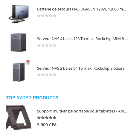
Batterie de secours NAS UGREEN 120W, 12000 mAh, transfert 0 seconde, protection contre les coupures – UGREEN US3000
0
out of 5
Serveur NAS 4 baies 128 To max, Rockchip ARM 8 cœurs, 8 Go LPDDR4X, 2,5 GbE, HDMI 4K, sans disques – NASync DH4300 Plus UGREEN 65652
0
out of 5
Serveur NAS 2 baies 64 To max, Rockchip 8 cœurs, 4 Go LPDDR4X, Gigabit Ethernet, HDMI 4K, sans disques – NASync DH2300 UGREEN 95087
0
out of 5
TOP RATED PRODUCTS
Support multi-angle portable pour tablettes - Amazon Basics
5.00
out of 5
9 900
CFA