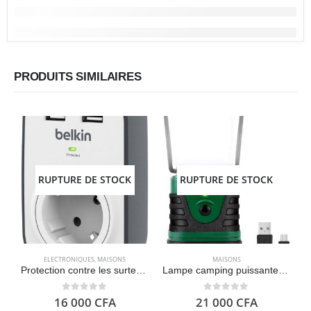
PRODUITS SIMILAIRES
RUPTURE DE STOCK
RUPTURE DE STOCK
ELECTRONIQUES
,
MAISONS
MAISONS
Protection contre les surtensions avec une prise et 2 ports de charge USB Belkin BSV103 SurgeCube
Lampe camping puissante 1000Lm dimmable, Lanterne LED Rechargeable LE, Torche 360° eclairage 3 modes, Etanche portable suspendue – LE Lighting EVER
0
out of 5
0
out of 5
16 000
CFA
21 000
CFA