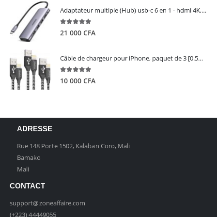
Adaptateur multiple (Hub) usb-c 6 en 1 - hdmi 4K, 3 ports USB 3.0 et lecteur de carte sd tf - UGREEN
5.00
out of 5
21 000
CFA
Câble de chargeur pour iPhone, paquet de 3 [0.5M 1M 2M] - GIANAC
5.00
out of 5
10 000
CFA
ADRESSE
Rue 148 Porte 1502, Kalaban Coro, Mali
Bamako
Mali
CONTACT
support@zoneaffaire.com
(+223) 44449055