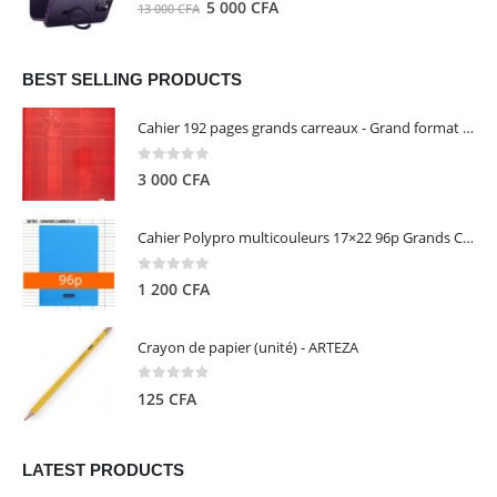
0
out of 5
Le
Le
5 000
CFA
13 000
CFA
000 CFA.
000 CFA.
prix
prix
initial
actuel
était :
est :
BEST SELLING PRODUCTS
13
5
Cahier 192 pages grands carreaux - Grand format - Brochure dos toilé - 24x32 cm - Papier blanc 90 g - Couverture carte pelliculée couleur aléatoire - Clairefontaine
000 CFA.
000 CFA.
0
out of 5
3 000
CFA
Cahier Polypro multicouleurs 17×22 96p Grands Carreaux Séyès 90g - CALLIGRAPHE
0
out of 5
1 200
CFA
Crayon de papier (unité) - ARTEZA
0
out of 5
125
CFA
LATEST PRODUCTS