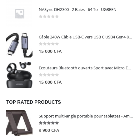
NASync DH2300 - 2 Baies - 64 To - UGREEN
0
out of 5
Câble 240W Câble USB-C vers USB C USB4 Gen4 80Gbps pour Thunderbolt 5/4/3, Premium 18K double écran triple 4K PD3.1 - UGREEN
0
out of 5
15 000
CFA
Écouteurs Bluetooth ouverts Sport avec Micro ENC IPX5 – HiTune S3 UGREEN 45785
0
out of 5
15 000
CFA
TOP RATED PRODUCTS
Support multi-angle portable pour tablettes - Amazon Basics
5.00
out of 5
9 900
CFA