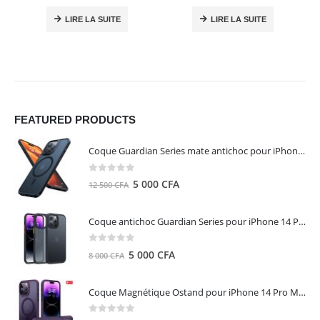
LIRE LA SUITE
LIRE LA SUITE
FEATURED PRODUCTS
Coque Guardian Series mate antichoc pour iPhone 15 Pro Max avec Magsafe Noir - Torras
0
out of 5
Le
Le
5 000
CFA
12 500
CFA
prix
prix
initial
actuel
Coque antichoc Guardian Series pour iPhone 14 Pro Max - TORRAS
était :
est :
12
5
0
out of 5
Le
Le
5 000
CFA
8 000
CFA
500 CFA.
000 CFA.
prix
prix
initial
actuel
Coque Magnétique Ostand pour iPhone 14 Pro Max - Violet Foncé - TORRAS
était :
est :
8
5