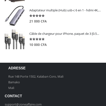
Adaptateur multiple (Hub) usb-c 6 en 1 - hdmi 4K, 3 ports USB 3.0 et lecteur de carte sd tf - UGREEN
5.00
out of 5
21 000
CFA
Câble de chargeur pour iPhone, paquet de 3 [0.5M 1M 2M] - GIANAC
5.00
out of 5
10 000
CFA
ADRESSE
Rue 148 Porte 1502, Kalaban Coro, Mali
Bamako
Mali
CONTACT
support@zoneaffaire.com