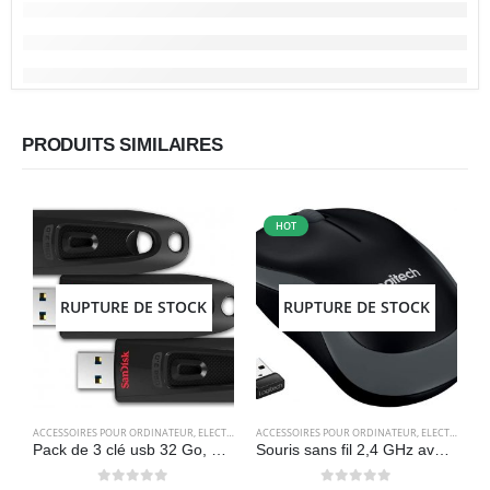
PRODUITS SIMILAIRES
HOT
RUPTURE DE STOCK
RUPTURE DE STOCK
ACCESSOIRES POUR ORDINATEUR
,
ELECTRONIQUES
ACCESSOIRES POUR ORDINATEUR
,
STOCKAGE
,
ELECTRONIQUES
A
Pack de 3 clé usb 32 Go, 3.0, Jusqu’à 100 Mo – SanDisk Ultra
Souris sans fil 2,4 GHz avec mini récepteur USB, batterie 12 mois, suivi optique 1000 DPI, ambidextre, gris – Logitech M185