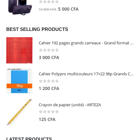
8
5
0
out of 5
Le
Le
5 000
CFA
13 000
CFA
000 CFA.
000 CFA.
prix
prix
initial
actuel
était :
est :
BEST SELLING PRODUCTS
13
5
Cahier 192 pages grands carreaux - Grand format - Brochure dos toilé - 24x32 cm - Papier blanc 90 g - Couverture carte pelliculée couleur aléatoire - Clairefontaine
000 CFA.
000 CFA.
0
out of 5
3 000
CFA
Cahier Polypro multicouleurs 17×22 96p Grands Carreaux Séyès 90g - CALLIGRAPHE
0
out of 5
1 200
CFA
Crayon de papier (unité) - ARTEZA
0
out of 5
125
CFA
LATEST PRODUCTS