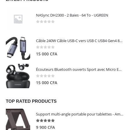
NASync DH2300 - 2 Baies - 64 To - UGREEN
0
out of 5
Câble 240W Câble USB-C vers USB C USB4 Gen4 80Gbps pour Thunderbolt 5/4/3, Premium 18K double écran triple 4K PD3.1 - UGREEN
0
out of 5
15 000
CFA
Écouteurs Bluetooth ouverts Sport avec Micro ENC IPX5 – HiTune S3 UGREEN 45785
0
out of 5
15 000
CFA
TOP RATED PRODUCTS
Support multi-angle portable pour tablettes - Amazon Basics
5.00
out of 5
9 900
CFA