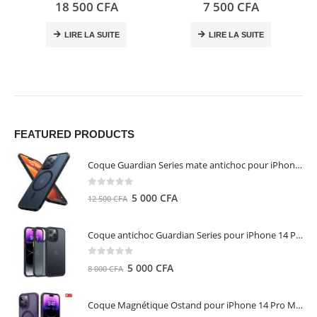
0
out of 5
0
out of 5
18 500
CFA
7 500
CFA
LIRE LA SUITE
LIRE LA SUITE
FEATURED PRODUCTS
Coque Guardian Series mate antichoc pour iPhone 15 Pro Max avec Magsafe Noir - Torras
0
out of 5
Le
Le
5 000
CFA
12 500
CFA
prix
prix
initial
actuel
Coque antichoc Guardian Series pour iPhone 14 Pro Max - TORRAS
était :
est :
12
5
0
out of 5
Le
Le
5 000
CFA
8 000
CFA
500 CFA.
000 CFA.
prix
prix
initial
actuel
Coque Magnétique Ostand pour iPhone 14 Pro Max - Violet Foncé - TORRAS
était :
est :